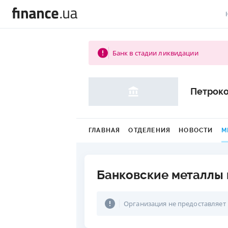
В
Банк в стадии ликвидации
В
Л
Петрок
А
Н
ГЛАВНАЯ
ОТДЕЛЕНИЯ
НОВОСТИ
М
С
П
Банковские металлы 
Т
Организация не предоставляет
Р