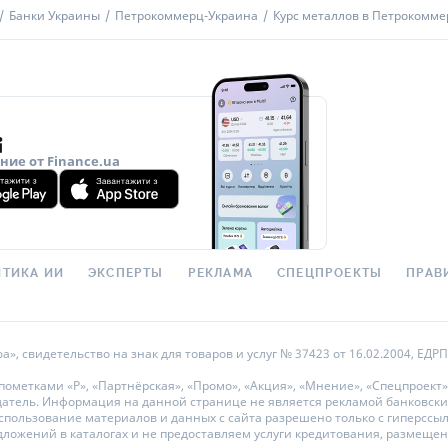
Банки Украины
Петрокоммерц-Украина
Курс металлов в Петрокомме
ие от Finance.ua
ТИКА ИИ
ЭКСПЕРТЫ
РЕКЛАМА
СПЕЦПРОЕКТЫ
ПРАВ
 свидетельство на знак для товаров и услуг № 37423 от 16.02.2004, ЕДРПО
метками «Р», «Партнёрская», «Промо», «Акция», «Мнение», «Спецпроект»
датель. Информация на данной странице не является рекламой банковски
ользование материалов и данных с сайта разрешено только с гиперссылкой
дложений в каталогах и не предоставляем услуги кредитования, размеще