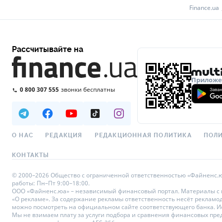
Finance.ua
Рассчитывайте на
Приложен
0 800 307 555
звонки бесплатны
О НАС
РЕДАКЦИЯ
РЕДАКЦИОННАЯ ПОЛИТИКА
ПОЛИ
КОНТАКТЫ
© 2000–2026 Общество с ограниченной ответственностью «Файненс.юа»,
работы: Пн–Пт 9:00–18:00.
ООО «Файненс.юа» – независимый финансовый портал. Материалы с по
«О рекламе». За содержание рекламы ответственность несёт рекламо
можно посмотреть на официальном сайте соответствующего банка. Исп
Мы не взимаем плату за услуги подбора и сравнения финансовых пре