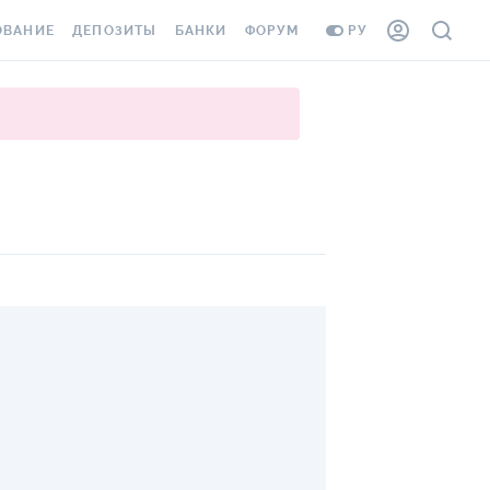
ОВАНИЕ
ДЕПОЗИТЫ
БАНКИ
ФОРУМ
РУ
ВСЕ ДЕПОЗИТЫ
ВСЕ БАНКИ
ВАНИЕ ЖИЛЬЯ ОТ
ДЕПОЗИТЫ В USD
ОТЗЫВЫ О БАНКАХ
И ШАХЕДОВ
ДЕПОЗИТЫ В EUR
МИКРОФИНАНСОВЫЕ
АХОВКА ЗАГРАНИЦУ
ОРГАНИЗАЦИИ
БОНУС К ДЕПОЗИТАМ
ОТЗЫВЫ ОБ МФО
УСЛОВИЯ АКЦИИ
Я КАРТА
ВОПРОСЫ И ОТВЕТЫ
ОННАЯ ВИНЬЕТКА
ДЕПОЗИТНЫЙ КАЛЬКУЛЯТОР
Я СОТРУДНИКОВ
ПУТЕВОДИТЕЛИ ПО
SSISTANCE
СБЕРЕЖЕНИЯМ
ВАНИЕ ОТ
ТНЫХ СЛУЧАЕВ