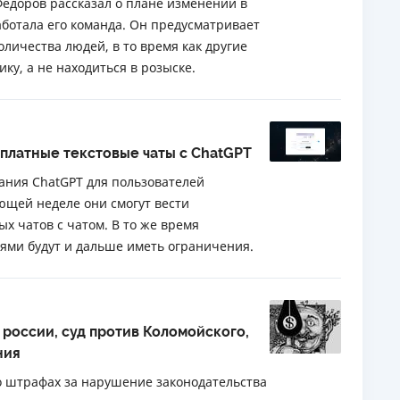
доров рассказал о плане изменений в
ботала его команда. Он предусматривает
ЕЖЕМЕСЯЧНЫЙ ОБЗОР
ПУТЕВО
личества людей, в то время как другие
КЕШБЭКА
СТРАХО
ку, а не находиться в розыске.
ПУТЕВОДИТЕЛИ ПО
ВСЕ СТ
БАНКОВСКИМ КАРТАМ
СТРАХО
платные текстовые чаты с ChatGPT
ОТЗЫВЫ
КОМПАН
ания ChatGPT для пользователей
ющей неделе они смогут вести
ДОСТАВ
х чатов с чатом. В то же время
КОНТАК
ями будут и дальше иметь ограничения.
 россии, суд против Коломойского,
ния
 о штрафах за нарушение законодательства