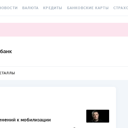
НОВОСТИ
ВАЛЮТА
КРЕДИТЫ
БАНКОВСКИЕ КАРТЫ
СТРАХ
СЕ НОВОСТИ
КУРС ВАЛЮТ
ВСЕ КРЕДИТЫ
ВСЕ БАНКОВСКИЕ КАРТЫ
ОСАГО
АЛЮТА
КРИПТОВАЛЮТА
ПОДБОР КРЕДИТА
КРЕДИТНЫЕ КАРТЫ
СТРАХО
РАКЕТ 
ИЧНЫЕ ФИНАНСЫ
МІНЯЙЛО
КРЕДИТ ДО ЗАРПЛАТЫ
ДЕБЕТОВЫЕ КАРТЫ
банк
МЕДСТР
ВТОРСКИЕ КОЛОНКИ
МЕЖБАНК
КРЕДИТ ОНЛАЙН
С БЕСПЛАТНЫМ ВЫПУСКОМ
И ОБСЛУЖИВАНИЕМ
КАСКО
ОВОСТИ КОМПАНИЙ
НАЛИЧНЫЕ КУРСЫ
КРЕДИТ БЕЗ СПРАВОК
ЕТАЛЛЫ
С КЕШБЭКОМ
ЗЕЛЕНА
ПЕЦПРОЕКТЫ
КАРТОЧНЫЕ КУРСЫ
РЕЙТИНГ ОНЛАЙН-
КРЕДИТОВ
ВИРТУАЛЬНЫЕ КАРТЫ
ЭЛЕКТР
ОЛЕЗНО ЗНАТЬ
КУРС НБУ
КРЕДИТНЫЙ КАЛЬКУЛЯТОР
РЕЙТИНГ КАРТ С КЕШБЭКОМ
ДМС ДЛ
ЕСТЫ
КУРС BITCOIN
ИПОТЕКА
РЕЙТИНГ КАРТ ДЛЯ
КАРТА A
ЕДАКЦИЯ
FOREX
ПУТЕШЕСТВИЙ
менений к мобилизации
ПУТЕВОДИТЕЛИ ПО
СТРАХО
КУРСЫ МЕТАЛЛОВ
КРЕДИТАМ
РЕЙТИНГ ДЕБЕТОВЫХ КАРТ
НЕСЧАС