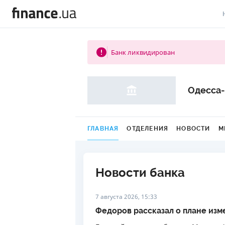
В
Банк ликвидирован
В
Л
Одесса-
А
Н
ГЛАВНАЯ
ОТДЕЛЕНИЯ
НОВОСТИ
М
С
П
Новости банка
Т
7 августа 2026, 15:33
Р
Федоров рассказал о плане из