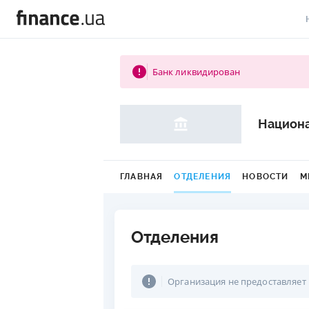
В
Банк ликвидирован
В
Л
Национа
А
Н
ГЛАВНАЯ
ОТДЕЛЕНИЯ
НОВОСТИ
М
С
П
Отделения
Т
Р
Организация не предоставляет