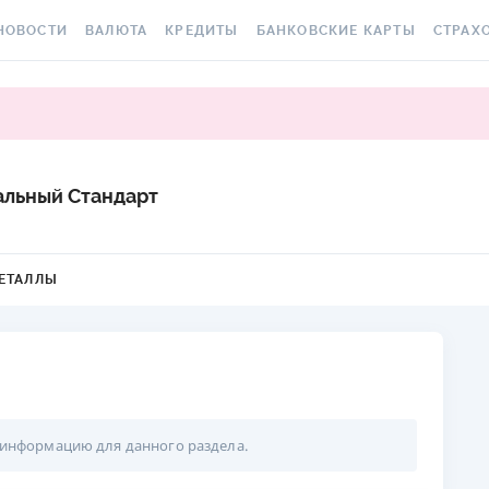
НОВОСТИ
ВАЛЮТА
КРЕДИТЫ
БАНКОВСКИЕ КАРТЫ
СТРАХ
СЕ НОВОСТИ
КУРС ВАЛЮТ
ВСЕ КРЕДИТЫ
ВСЕ БАНКОВСКИЕ КАРТЫ
ОСАГО
АЛЮТА
КРИПТОВАЛЮТА
ПОДБОР КРЕДИТА
КРЕДИТНЫЕ КАРТЫ
СТРАХО
РАКЕТ 
ИЧНЫЕ ФИНАНСЫ
МІНЯЙЛО
КРЕДИТ ДО ЗАРПЛАТЫ
ДЕБЕТОВЫЕ КАРТЫ
льный Стандарт
МЕДСТР
ВТОРСКИЕ КОЛОНКИ
МЕЖБАНК
КРЕДИТ ОНЛАЙН
С БЕСПЛАТНЫМ ВЫПУСКОМ
И ОБСЛУЖИВАНИЕМ
КАСКО
ОВОСТИ КОМПАНИЙ
НАЛИЧНЫЕ КУРСЫ
КРЕДИТ БЕЗ СПРАВОК
ЕТАЛЛЫ
С КЕШБЭКОМ
ЗЕЛЕНА
ПЕЦПРОЕКТЫ
КАРТОЧНЫЕ КУРСЫ
РЕЙТИНГ ОНЛАЙН-
КРЕДИТОВ
ВИРТУАЛЬНЫЕ КАРТЫ
ЭЛЕКТР
ОЛЕЗНО ЗНАТЬ
КУРС НБУ
КРЕДИТНЫЙ КАЛЬКУЛЯТОР
РЕЙТИНГ КАРТ С КЕШБЭКОМ
ДМС ДЛ
ЕСТЫ
КУРС BITCOIN
ИПОТЕКА
РЕЙТИНГ КАРТ ДЛЯ
КАРТА A
ЕДАКЦИЯ
FOREX
ПУТЕШЕСТВИЙ
 информацию для данного раздела.
ПУТЕВОДИТЕЛИ ПО
СТРАХО
КУРСЫ МЕТАЛЛОВ
КРЕДИТАМ
РЕЙТИНГ ДЕБЕТОВЫХ КАРТ
НЕСЧАС