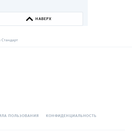
ДИТЕЛИ ПО
ВАНИЮ
НАВЕРХ
РАХОВЫЕ ПОЛИСЫ
ВЫЕ КОМПАНИИ
 Стандарт
 О СТРАХОВЫХ
ИЯХ
КА И ОПЛАТА
ТЫ
ИЛА ПОЛЬЗОВАНИЯ
КОНФИДЕНЦИАЛЬНОСТЬ