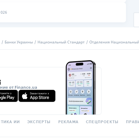
ЕЖЕМЕСЯЧНЫЙ ОБЗОР
ПУТЕВО
2026
КЕШБЭКА
СТРАХО
ПУТЕВОДИТЕЛИ ПО
ВСЕ СТ
БАНКОВСКИМ КАРТАМ
СТРАХО
Банки Украины
Национальный Стандарт
Отделения Национальный
ОТЗЫВЫ
КОМПАН
ДОСТАВ
КОНТАК
ие от Finance.ua
ТИКА ИИ
ЭКСПЕРТЫ
РЕКЛАМА
СПЕЦПРОЕКТЫ
ПРАВ