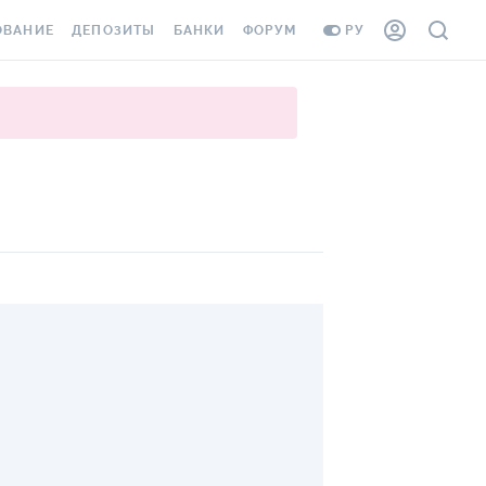
ОВАНИЕ
ДЕПОЗИТЫ
БАНКИ
ФОРУМ
РУ
ВСЕ ДЕПОЗИТЫ
ВСЕ БАНКИ
ВАНИЕ ЖИЛЬЯ ОТ
ДЕПОЗИТЫ В USD
ОТЗЫВЫ О БАНКАХ
И ШАХЕДОВ
ДЕПОЗИТЫ В EUR
МИКРОФИНАНСОВЫЕ
АХОВКА ЗАГРАНИЦУ
ОРГАНИЗАЦИИ
БОНУС К ДЕПОЗИТАМ
ОТЗЫВЫ ОБ МФО
УСЛОВИЯ АКЦИИ
Я КАРТА
ВОПРОСЫ И ОТВЕТЫ
ОННАЯ ВИНЬЕТКА
ДЕПОЗИТНЫЙ КАЛЬКУЛЯТОР
Я СОТРУДНИКОВ
ПУТЕВОДИТЕЛИ ПО
SSISTANCE
СБЕРЕЖЕНИЯМ
ВАНИЕ ОТ
ТНЫХ СЛУЧАЕВ