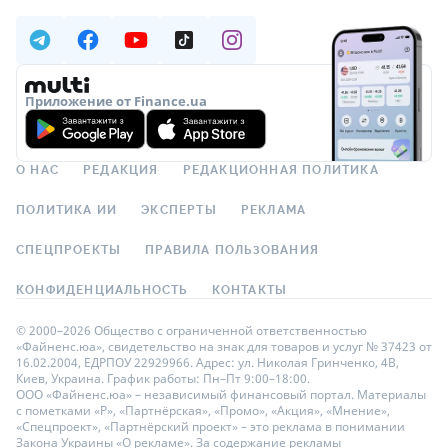
Приложение от Finance.ua
О НАС
РЕДАКЦИЯ
РЕДАКЦИОННАЯ ПОЛИТИКА
ПОЛИТИКА ИИ
ЭКСПЕРТЫ
РЕКЛАМА
СПЕЦПРОЕКТЫ
ПРАВИЛА ПОЛЬЗОВАНИЯ
КОНФИДЕНЦИАЛЬНОСТЬ
КОНТАКТЫ
© 2000–2026 Общество с ограниченной ответственностью
«Файненс.юа», свидетельство на знак для товаров и услуг № 37423 от
16.02.2004, ЕДРПОУ 22929966. Адрес: ул. Николая Гринченко, 4В,
Киев, Украина. График работы: Пн–Пт 9:00–18:00.
ООО «Файненс.юа» – независимый финансовый портал. Материалы
с пометками «Р», «Партнёрская», «Промо», «Акция», «Мнение»,
«Спецпроект», «Партнёрский проект» – это реклама в понимании
Закона Украины «О рекламе». За содержание рекламы