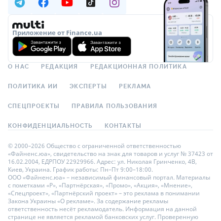
Приложение от Finance.ua
О НАС
РЕДАКЦИЯ
РЕДАКЦИОННАЯ ПОЛИТИКА
ПОЛИТИКА ИИ
ЭКСПЕРТЫ
РЕКЛАМА
СПЕЦПРОЕКТЫ
ПРАВИЛА ПОЛЬЗОВАНИЯ
КОНФИДЕНЦИАЛЬНОСТЬ
КОНТАКТЫ
© 2000–2026 Общество с ограниченной ответственностью
«Файненс.юа», свидетельство на знак для товаров и услуг № 37423 от
16.02.2004, ЕДРПОУ 22929966. Адрес: ул. Николая Гринченко, 4В,
Киев, Украина. График работы: Пн–Пт 9:00–18:00.
ООО «Файненс.юа» – независимый финансовый портал. Материалы
с пометками «Р», «Партнёрская», «Промо», «Акция», «Мнение»,
«Спецпроект», «Партнёрский проект» – это реклама в понимании
Закона Украины «О рекламе». За содержание рекламы
ответственность несёт рекламодатель. Информация на данной
странице не является рекламой банковских услуг. Проверенную