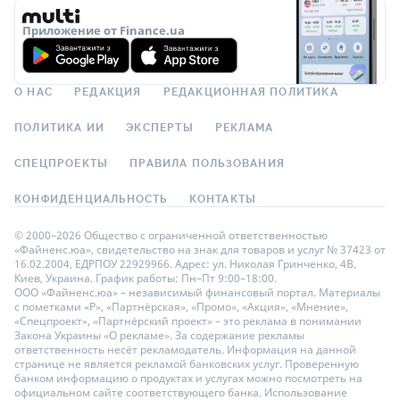
Приложение от Finance.ua
О НАС
РЕДАКЦИЯ
РЕДАКЦИОННАЯ ПОЛИТИКА
ПОЛИТИКА ИИ
ЭКСПЕРТЫ
РЕКЛАМА
СПЕЦПРОЕКТЫ
ПРАВИЛА ПОЛЬЗОВАНИЯ
КОНФИДЕНЦИАЛЬНОСТЬ
КОНТАКТЫ
© 2000–2026 Общество с ограниченной ответственностью
«Файненс.юа», свидетельство на знак для товаров и услуг № 37423 от
16.02.2004, ЕДРПОУ 22929966. Адрес: ул. Николая Гринченко, 4В,
Киев, Украина. График работы: Пн–Пт 9:00–18:00.
ООО «Файненс.юа» – независимый финансовый портал. Материалы
с пометками «Р», «Партнёрская», «Промо», «Акция», «Мнение»,
«Спецпроект», «Партнёрский проект» – это реклама в понимании
Закона Украины «О рекламе». За содержание рекламы
ответственность несёт рекламодатель. Информация на данной
странице не является рекламой банковских услуг. Проверенную
банком информацию о продуктах и услугах можно посмотреть на
официальном сайте соответствующего банка. Использование