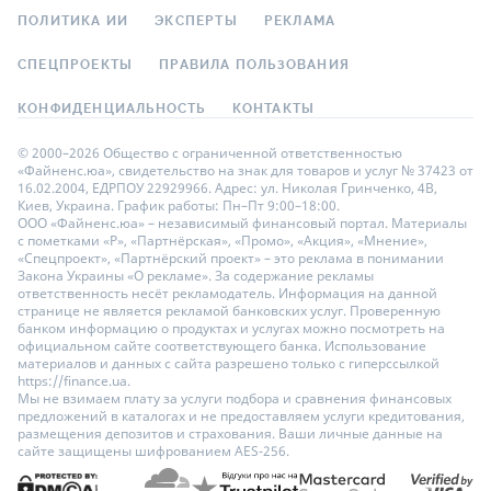
ПОЛИТИКА ИИ
ЭКСПЕРТЫ
РЕКЛАМА
СПЕЦПРОЕКТЫ
ПРАВИЛА ПОЛЬЗОВАНИЯ
КОНФИДЕНЦИАЛЬНОСТЬ
КОНТАКТЫ
© 2000–2026 Общество с ограниченной ответственностью
«Файненс.юа», свидетельство на знак для товаров и услуг № 37423 от
16.02.2004, ЕДРПОУ 22929966. Адрес: ул. Николая Гринченко, 4В,
Киев, Украина. График работы: Пн–Пт 9:00–18:00.
ООО «Файненс.юа» – независимый финансовый портал. Материалы
с пометками «Р», «Партнёрская», «Промо», «Акция», «Мнение»,
«Спецпроект», «Партнёрский проект» – это реклама в понимании
Закона Украины «О рекламе». За содержание рекламы
ответственность несёт рекламодатель. Информация на данной
странице не является рекламой банковских услуг. Проверенную
банком информацию о продуктах и услугах можно посмотреть на
официальном сайте соответствующего банка. Использование
материалов и данных с сайта разрешено только с гиперссылкой
https://finance.ua.
Мы не взимаем плату за услуги подбора и сравнения финансовых
предложений в каталогах и не предоставляем услуги кредитования,
размещения депозитов и страхования. Ваши личные данные на
сайте защищены шифрованием AES-256.