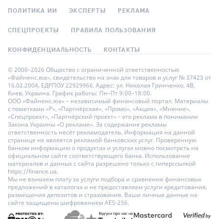
ПОЛИТИКА ИИ
ЭКСПЕРТЫ
РЕКЛАМА
СПЕЦПРОЕКТЫ
ПРАВИЛА ПОЛЬЗОВАНИЯ
КОНФИДЕНЦИАЛЬНОСТЬ
КОНТАКТЫ
© 2000–2026 Общество с ограниченной ответственностью
«Файненс.юа», свидетельство на знак для товаров и услуг № 37423 от
16.02.2004, ЕДРПОУ 22929966. Адрес: ул. Николая Гринченко, 4В,
Киев, Украина. График работы: Пн–Пт 9:00–18:00.
ООО «Файненс.юа» – независимый финансовый портал. Материалы
с пометками «Р», «Партнёрская», «Промо», «Акция», «Мнение»,
«Спецпроект», «Партнёрский проект» – это реклама в понимании
Закона Украины «О рекламе». За содержание рекламы
ответственность несёт рекламодатель. Информация на данной
странице не является рекламой банковских услуг. Проверенную
банком информацию о продуктах и услугах можно посмотреть на
официальном сайте соответствующего банка. Использование
материалов и данных с сайта разрешено только с гиперссылкой
https://finance.ua.
Мы не взимаем плату за услуги подбора и сравнения финансовых
предложений в каталогах и не предоставляем услуги кредитования,
размещения депозитов и страхования. Ваши личные данные на
сайте защищены шифрованием AES-256.