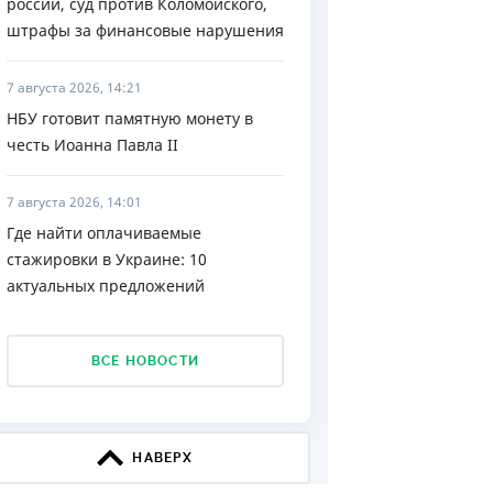
россии, суд против Коломойского,
штрафы за финансовые нарушения
ДИТЕЛИ ПО
ВАНИЮ
7 августа 2026, 14:21
РАХОВЫЕ ПОЛИСЫ
НБУ готовит памятную монету в
честь Иоанна Павла II
ВЫЕ КОМПАНИИ
 О СТРАХОВЫХ
7 августа 2026, 14:01
ИЯХ
Где найти оплачиваемые
КА И ОПЛАТА
стажировки в Украине: 10
актуальных предложений
ТЫ
ВСЕ НОВОСТИ
НАВЕРХ