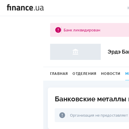
В
Банк ликвидирован
В
Л
Эрдэ Ба
А
Н
ГЛАВНАЯ
ОТДЕЛЕНИЯ
НОВОСТИ
М
С
П
Банковские металлы 
Т
Организация не предоставляет
Р