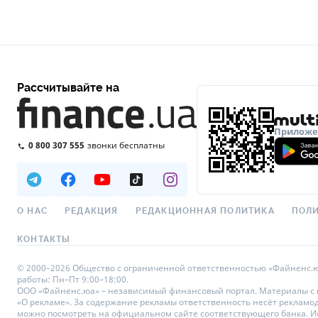
Рассчитывайте на
Приложен
0 800 307 555
звонки бесплатны
О НАС
РЕДАКЦИЯ
РЕДАКЦИОННАЯ ПОЛИТИКА
ПОЛИ
КОНТАКТЫ
© 2000–2026 Общество с ограниченной ответственностью «Файненс.юа»,
работы: Пн–Пт 9:00–18:00.
ООО «Файненс.юа» – независимый финансовый портал. Материалы с по
«О рекламе». За содержание рекламы ответственность несёт рекламо
можно посмотреть на официальном сайте соответствующего банка. Исп