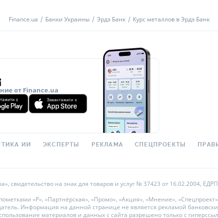
Finance.ua
Банки Украины
Эрдэ Банк
Курс металлов в Эрдэ Банк
ие от Finance.ua
ТИКА ИИ
ЭКСПЕРТЫ
РЕКЛАМА
СПЕЦПРОЕКТЫ
ПРАВ
 свидетельство на знак для товаров и услуг № 37423 от 16.02.2004, ЕДРПО
метками «Р», «Партнёрская», «Промо», «Акция», «Мнение», «Спецпроект»
датель. Информация на данной странице не является рекламой банковски
ользование материалов и данных с сайта разрешено только с гиперссылкой