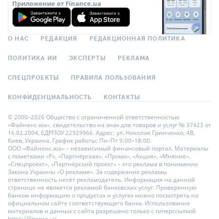
Приложение от Finance.ua
О НАС
РЕДАКЦИЯ
РЕДАКЦИОННАЯ ПОЛИТИКА
ПОЛИТИКА ИИ
ЭКСПЕРТЫ
РЕКЛАМА
СПЕЦПРОЕКТЫ
ПРАВИЛА ПОЛЬЗОВАНИЯ
КОНФИДЕНЦИАЛЬНОСТЬ
КОНТАКТЫ
© 2000–2026 Общество с ограниченной ответственностью
«Файненс.юа», свидетельство на знак для товаров и услуг № 37423 от
16.02.2004, ЕДРПОУ 22929966. Адрес: ул. Николая Гринченко, 4В,
Киев, Украина. График работы: Пн–Пт 9:00–18:00.
ООО «Файненс.юа» – независимый финансовый портал. Материалы
с пометками «Р», «Партнёрская», «Промо», «Акция», «Мнение»,
«Спецпроект», «Партнёрский проект» – это реклама в понимании
Закона Украины «О рекламе». За содержание рекламы
ответственность несёт рекламодатель. Информация на данной
странице не является рекламой банковских услуг. Проверенную
банком информацию о продуктах и услугах можно посмотреть на
официальном сайте соответствующего банка. Использование
материалов и данных с сайта разрешено только с гиперссылкой
https://finance.ua.