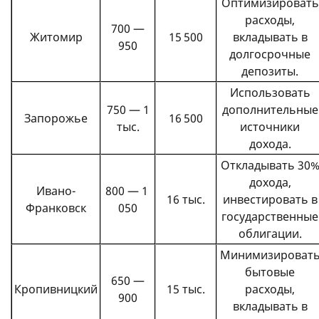
Оптимизировать
расходы,
700 —
Житомир
15 500
вкладывать в
950
долгосрочные
депозиты.
Использовать
750 — 1
дополнительные
Запорожье
16 500
тыс.
источники
дохода.
Откладывать 30
дохода,
Ивано-
800 — 1
16 тыс.
инвестировать в
Франковск
050
государственные
облигации.
Минимизироват
бытовые
650 —
Кропивницкий
15 тыс.
расходы,
900
вкладывать в