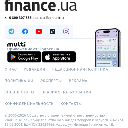
0 800 307 555
звонки бесплатны
Приложение от Finance.ua
О НАС
РЕДАКЦИЯ
РЕДАКЦИОННАЯ ПОЛИТИКА
ПОЛИТИКА ИИ
ЭКСПЕРТЫ
РЕКЛАМА
СПЕЦПРОЕКТЫ
ПРАВИЛА ПОЛЬЗОВАНИЯ
КОНФИДЕНЦИАЛЬНОСТЬ
КОНТАКТЫ
© 2000–2026 Общество с ограниченной ответственностью
«Файненс.юа», свидетельство на знак для товаров и услуг № 37423 от
16.02.2004, ЕДРПОУ 22929966. Адрес: ул. Николая Гринченко, 4В,