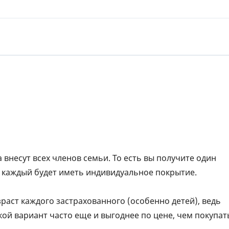
ЕЖЕМЕСЯЧНЫЙ ОБЗОР
ПУТЕВ
КЕШБЭКА
СТРАХ
ПУТЕВОДИТЕЛИ ПО
ВСЕ С
БАНКОВСКИМ КАРТАМ
СТРАХ
ОТЗЫВ
КОМПА
ДОСТАВ
КОНТА
внесут всех членов семьи. То есть вы получите один
ом каждый будет иметь индивидуальное покрытие.
раст каждого застрахованного (особенно детей), ведь
кой вариант часто еще и выгоднее по цене, чем покупат