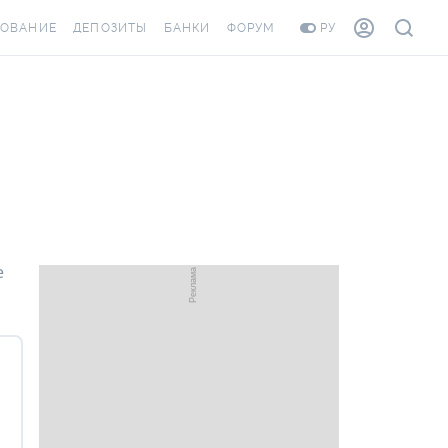
ХОВАНИЕ
ДЕПОЗИТЫ
БАНКИ
ФОРУМ
РУ
ВСЕ ДЕПОЗИТЫ
ВСЕ БАНКИ
ОВАНИЕ ЖИЛЬЯ ОТ
ДЕПОЗИТЫ В USD
ОТЗЫВЫ О БАНКАХ
И ШАХЕДОВ
ДЕПОЗИТЫ В EUR
МИКРОФИНАНСОВЫЕ
РАХОВКА ЗАГРАНИЦУ
ОРГАНИЗАЦИИ
БОНУС К ДЕПОЗИТАМ
ОТЗЫВЫ ОБ МФО
УСЛОВИЯ АКЦИИ
Я КАРТА
е
ВОПРОСЫ И ОТВЕТЫ
РОННАЯ ВИНЬЕТКА
ДЕПОЗИТНЫЙ КАЛЬКУЛЯТОР
ЛЯ СОТРУДНИКОВ
ПУТЕВОДИТЕЛИ ПО
ASSISTANCE
СБЕРЕЖЕНИЯМ
ОВАНИЕ ОТ
СТНЫХ СЛУЧАЕВ