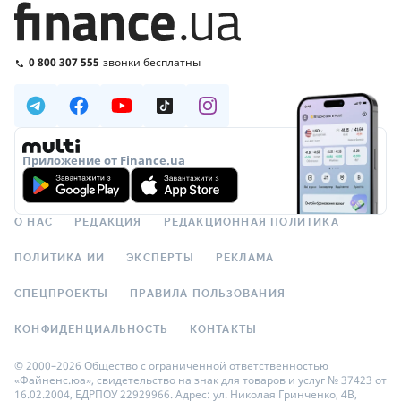
0 800 307 555
звонки бесплатны
Приложение от Finance.ua
О НАС
РЕДАКЦИЯ
РЕДАКЦИОННАЯ ПОЛИТИКА
ПОЛИТИКА ИИ
ЭКСПЕРТЫ
РЕКЛАМА
СПЕЦПРОЕКТЫ
ПРАВИЛА ПОЛЬЗОВАНИЯ
КОНФИДЕНЦИАЛЬНОСТЬ
КОНТАКТЫ
© 2000–2026 Общество с ограниченной ответственностью
«Файненс.юа», свидетельство на знак для товаров и услуг № 37423 от
16.02.2004, ЕДРПОУ 22929966. Адрес: ул. Николая Гринченко, 4В,