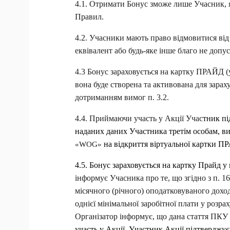
4.1. Отримати Бонус зможе лише Учасник, я
Правил.
4.2. Учасники мають право відмовитися від
еквівалент або будь-яке інше благо не допус
4.3 Бонус зараховується на картку ПРАЙД (
вона буде створена та активована для зарах
дотриманням вимог п. 3.2. 
4.4. Приймаючи участь у Акції Учас
тник пі
наданих даних Участника третім особам, ви
на відкриття віртуальної картки ПРА
«WOG» 
4.5. Бонус зараховується на картку Прайд у 
інформує Учасника про те, що згідно з п. 1
місячного (річного) оподатковуваного доход
однієї мінімальної заробітної плати у розрах
Організатор інформує, що дана стаття ПКУ
участь у Акції, Участник Акції підтверджує