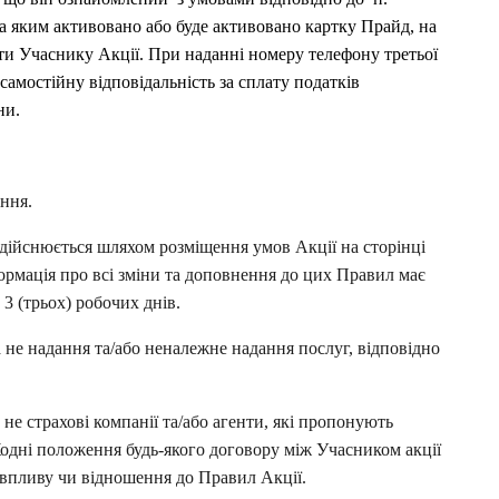
а яким активовано або буде активовано картку Прайд, на 
ти Учаснику Акції. При наданні номеру телефону третьої 
самостійну відповідальність за сплату податків 
ни. 
ання.
5.2. Інформування щодо проведення Акції здійснюється шляхом розміщення умов Акції на сторінці 
ормація про всі зміни та доповнення до цих Правил має 
 3 (трьох) робочих днів.
за не надання та/або неналежне надання послуг, відповідно 
не страхові компанії та/або агенти, які пропонують 
Жодні положення будь-якого договору між Учасником акції 
впливу чи відношення до Правил Акції.