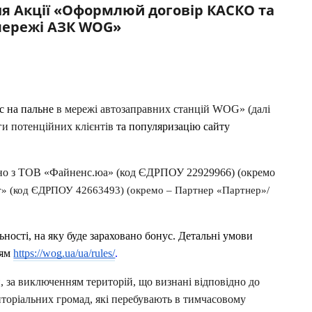
ня Акції «Оформлюй договір КАСКО та
ЕЖЕМЕСЯЧНЫЙ ОБЗОР
ПУТЕВ
 мережі АЗК WOG»
КЕШБЭКА
СТРАХ
ПУТЕВОДИТЕЛИ ПО
ВСЕ С
БАНКОВСКИМ КАРТАМ
СТРАХ
 на пальне
 в мережі автозаправних станцій WOG» (далі 
ОТЗЫВ
и потенційних клієнтів 
та популяризацію сайту 
КОМПА
ДОСТАВ
но з ТОВ «Файненс.юа»
 (код ЄДРПОУ 22929966) (окремо 
КОНТА
» (код ЄДРПОУ 42663493) (окремо – Партнер «Партнер»/ 
ьності, на яку буде зараховано бонус. Детальні умови 
ням
https://wog.ua/ua/rules/
.
и, за виключенням територій, що визнані відповідно до 
иторіальних громад, які перебувають в тимчасовому 