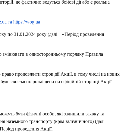
иторій, де фактично ведуться бойові дії або є реальна 
e.ua
 та 
https://wog.ua
року по 31.01.2024 року (да
лі – «Період проведення 
во змінювати в односторонньому порядку Правила 
 право продовжити строк дії Акції, в тому числі на нових 
уде своєчасно розміщена на офіційній сторінці Акції 
можуть бути фізичні особи, які залишили заявку та 
ня наземного транспорту (крім залізничного)
 (далі – 
 Період проведення Акції.