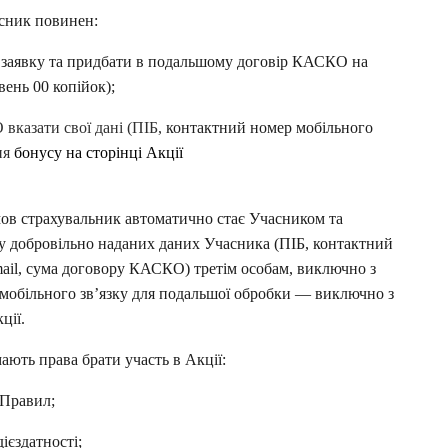
часник повинен:
и заявку та придбати в подальшому договір КАСКО на 
вень 00 копійок);
казати свої дані (ПІБ, 
контактний номер мобільного 
ня 
бонусу на сторінці Акції 
мов страхувальник автоматично стає Учасником та 
у добровільно наданих даних Учасника (ПІБ, контактний 
ail, сума договору КАСКО) третім особам, виключно з 
мобільного зв’язку для подальшої обробки — виключно з 
ції.
ають права брати участь в Акції:
 Правил;
дієздатності;