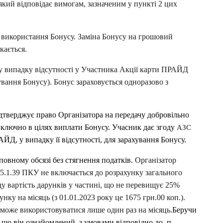
кий відповідає вимогам, зазначеним у пункті 2 цих 
 використання Бонусу. Заміна Бонусу на грошовий 
кається.
у випадку відсутності у Участника Акції карти ПРАЙД 
ування Бонусу). Бонус зараховується одноразово з 
дтверджує право Організатора на передачу добровільно 
ключно в цілях виплати Бонусу. Учасник дає згоду 
АЗС 
ЙД, у випадку її відсутності, для зарахування Бонусу. 
повному обсязі без стягнення податків. 
Організатор 
65.1.39 ПКУ не включається до розрахунку загального 
у вартість дарунків у частині, що не перевищує 25% 
унку на місяць (з 01.01.2023 року це 1675 грн.00 коп.). 
 може використовуватися лише один раз на місяць.
Беручи 
 що він ознайомлений  з умовами відповідно до  п. 