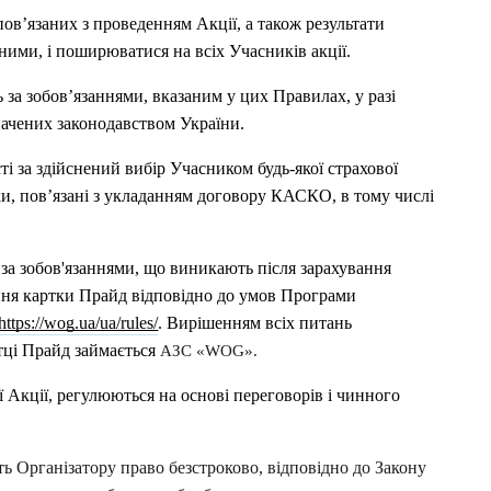
 пов’язаних з проведенням Акції, а також результати 
ними, і поширюватися на всіх Учасників акції.
ь за зобов’язаннями, вказаним у цих Правилах, у разі 
ачених законодавством України.
сті за здійснений вибір Учасником будь-якої страхової 
ки, пов’язані з укладанням договору КАСКО, в тому числі 
і за зобов'язаннями, що виникають після зарахування 
ня картки Прайд відповідно до умов Програми 
https://wog.ua/ua/rules/
. Вирішенням всіх питань 
тці Прайд займається 
АЗС «WOG».
єї Акції, регулюються на основі переговорів і чинного 
ь Організатору право безстроково, відповідно до Закону 