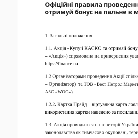
Офіційні правила проведен
отримуй бонус на пальне в
1. Загальні положення
1.1. Акція «
Купуй КАСКО та отримай бонус
– «Акція») спрямована на привернення уваг
https://finance.ua.
1.2 Організаторами проведення Акції 
спіль
– Організатор)  та 
ТОВ «Вест Петрол Маркет
АЗС «WOG»).
1.2.2. Картка Прайд – віртуальна карта лоял
використання картки наведено за посилан
1.3. Акція проводиться на території Україн
законодавства як тимчасово окуповані, тер