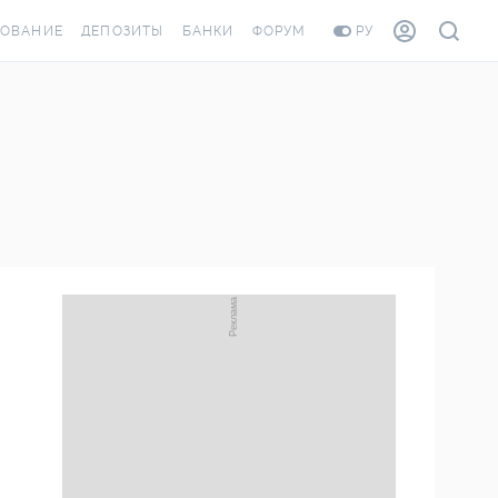
ХОВАНИЕ
ДЕПОЗИТЫ
БАНКИ
ФОРУМ
РУ
ВСЕ ДЕПОЗИТЫ
ВСЕ БАНКИ
ОВАНИЕ ЖИЛЬЯ ОТ
ДЕПОЗИТЫ В USD
ОТЗЫВЫ О БАНКАХ
И ШАХЕДОВ
ДЕПОЗИТЫ В EUR
МИКРОФИНАНСОВЫЕ
РАХОВКА ЗАГРАНИЦУ
ОРГАНИЗАЦИИ
БОНУС К ДЕПОЗИТАМ
ОТЗЫВЫ ОБ МФО
УСЛОВИЯ АКЦИИ
Я КАРТА
ВОПРОСЫ И ОТВЕТЫ
РОННАЯ ВИНЬЕТКА
ДЕПОЗИТНЫЙ КАЛЬКУЛЯТОР
ЛЯ СОТРУДНИКОВ
ПУТЕВОДИТЕЛИ ПО
ASSISTANCE
СБЕРЕЖЕНИЯМ
ОВАНИЕ ОТ
СТНЫХ СЛУЧАЕВ