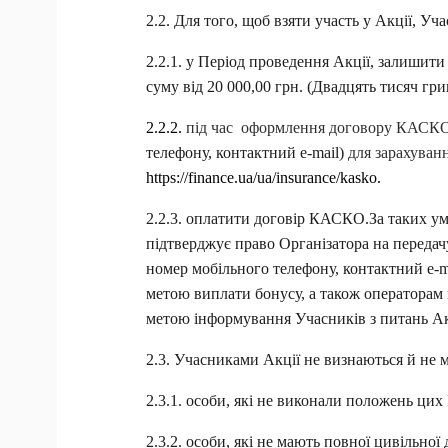
2.2. Для того, щоб взяти участь у Акції, У
2.2.1. у Період проведення Акції, залишит
суму від 20 000,00 грн. (Двадцять тисяч гри
2.2.2. 
під час  оформлення договору КАСКО в
телефону, контактний e-mail)
 для зарахуван
https://finance.ua/ua/insurance/kasko.
2.2.3. оплатити договір КАСКО.
За таких у
підтверджує право Організатора на передач
номер мобільного телефону, контактний e-m
метою виплати бонусу, а також операторам 
метою інформування Учасників з питань Ак
2.3. Учасниками Акції не визнаються й не м
2.3.1. особи, які не виконали положень цих
2.3.2. особи, які не мають повної цивільної 