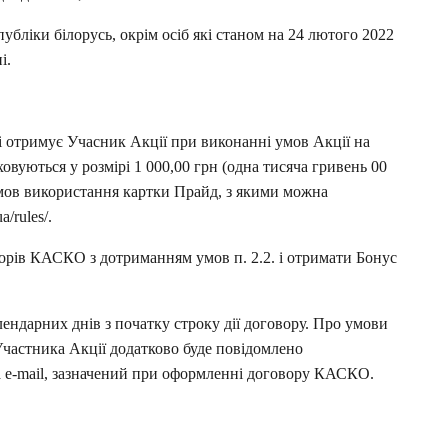
публіки білорусь, окрім осіб які станом на 24 лютого 2022 
і.
і отримує Учасник Акції при виконанні умов Акції на 
вуються у розмірі 1 000,00 грн (одна тисяча гривень 00 
умов використання картки Прайд, з якими можна 
/rules/. 
орів КАСКО з дотриманням умов п. 2.2. і отримати Бонус 
ендарних днів з початку строку дії
 договору. 
Про умови 
частника Акції додатково буде повідомлено 
 e-mail, зазначений при оформленні договору КАСКО.