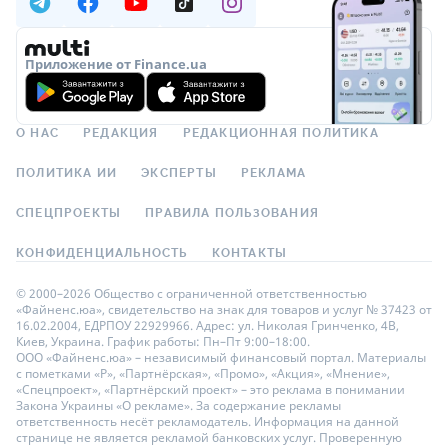
Приложение от Finance.ua
О НАС
РЕДАКЦИЯ
РЕДАКЦИОННАЯ ПОЛИТИКА
ПОЛИТИКА ИИ
ЭКСПЕРТЫ
РЕКЛАМА
СПЕЦПРОЕКТЫ
ПРАВИЛА ПОЛЬЗОВАНИЯ
КОНФИДЕНЦИАЛЬНОСТЬ
КОНТАКТЫ
© 2000–2026 Общество с ограниченной ответственностью
«Файненс.юа», свидетельство на знак для товаров и услуг № 37423 от
16.02.2004, ЕДРПОУ 22929966. Адрес: ул. Николая Гринченко, 4В,
Киев, Украина. График работы: Пн–Пт 9:00–18:00.
ООО «Файненс.юа» – независимый финансовый портал. Материалы
с пометками «Р», «Партнёрская», «Промо», «Акция», «Мнение»,
«Спецпроект», «Партнёрский проект» – это реклама в понимании
Закона Украины «О рекламе». За содержание рекламы
ответственность несёт рекламодатель. Информация на данной
странице не является рекламой банковских услуг. Проверенную