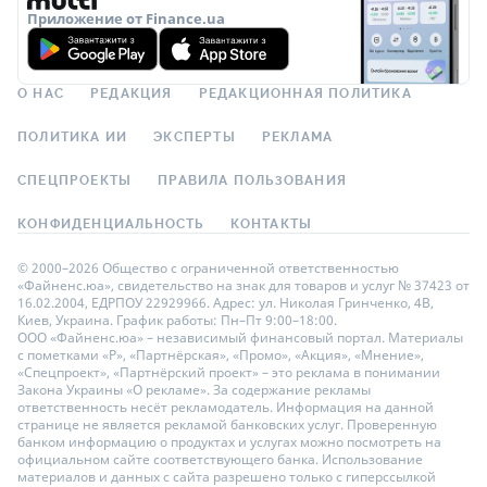
Приложение от Finance.ua
О НАС
РЕДАКЦИЯ
РЕДАКЦИОННАЯ ПОЛИТИКА
ПОЛИТИКА ИИ
ЭКСПЕРТЫ
РЕКЛАМА
СПЕЦПРОЕКТЫ
ПРАВИЛА ПОЛЬЗОВАНИЯ
КОНФИДЕНЦИАЛЬНОСТЬ
КОНТАКТЫ
© 2000–2026 Общество с ограниченной ответственностью
«Файненс.юа», свидетельство на знак для товаров и услуг № 37423 от
16.02.2004, ЕДРПОУ 22929966. Адрес: ул. Николая Гринченко, 4В,
Киев, Украина. График работы: Пн–Пт 9:00–18:00.
ООО «Файненс.юа» – независимый финансовый портал. Материалы
с пометками «Р», «Партнёрская», «Промо», «Акция», «Мнение»,
«Спецпроект», «Партнёрский проект» – это реклама в понимании
Закона Украины «О рекламе». За содержание рекламы
ответственность несёт рекламодатель. Информация на данной
странице не является рекламой банковских услуг. Проверенную
банком информацию о продуктах и услугах можно посмотреть на
официальном сайте соответствующего банка. Использование
материалов и данных с сайта разрешено только с гиперссылкой