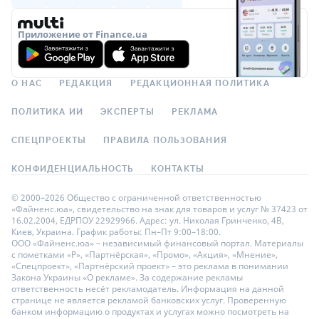
Приложение от Finance.ua
О НАС
РЕДАКЦИЯ
РЕДАКЦИОННАЯ ПОЛИТИКА
ПОЛИТИКА ИИ
ЭКСПЕРТЫ
РЕКЛАМА
СПЕЦПРОЕКТЫ
ПРАВИЛА ПОЛЬЗОВАНИЯ
КОНФИДЕНЦИАЛЬНОСТЬ
КОНТАКТЫ
© 2000–2026 Общество с ограниченной ответственностью
«Файненс.юа», свидетельство на знак для товаров и услуг № 37423 от
16.02.2004, ЕДРПОУ 22929966. Адрес: ул. Николая Гринченко, 4В,
Киев, Украина. График работы: Пн–Пт 9:00–18:00.
ООО «Файненс.юа» – независимый финансовый портал. Материалы
с пометками «Р», «Партнёрская», «Промо», «Акция», «Мнение»,
«Спецпроект», «Партнёрский проект» – это реклама в понимании
Закона Украины «О рекламе». За содержание рекламы
ответственность несёт рекламодатель. Информация на данной
странице не является рекламой банковских услуг. Проверенную
банком информацию о продуктах и услугах можно посмотреть на