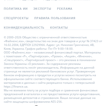
ПОЛИТИКА ИИ
ЭКСПЕРТЫ
РЕКЛАМА
СПЕЦПРОЕКТЫ
ПРАВИЛА ПОЛЬЗОВАНИЯ
КОНФИДЕНЦИАЛЬНОСТЬ
КОНТАКТЫ
© 2000–2026 Общество с ограниченной ответственностью
«Файненс.юа», свидетельство на знак для товаров и услуг № 37423 от
16.02.2004, ЕДРПОУ 22929966. Адрес: ул. Николая Гринченко, 4В,
Киев, Украина. График работы: Пн–Пт 9:00–18:00.
ООО «Файненс.юа» – независимый финансовый портал. Материалы
с пометками «Р», «Партнёрская», «Промо», «Акция», «Мнение»,
«Спецпроект», «Партнёрский проект» – это реклама в понимании
Закона Украины «О рекламе». За содержание рекламы
ответственность несёт рекламодатель. Информация на данной
странице не является рекламой банковских услуг. Проверенную
банком информацию о продуктах и услугах можно посмотреть на
официальном сайте соответствующего банка. Использование
материалов и данных с сайта разрешено только с гиперссылкой
https://finance.ua.
Мы не взимаем плату за услуги подбора и сравнения финансовых
предложений в каталогах и не предоставляем услуги кредитования,
размещения депозитов и страхования. Ваши личные данные на
сайте защищены шифрованием AES-256.