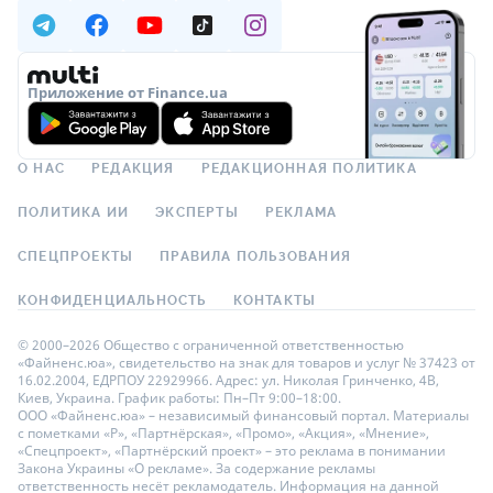
Приложение от Finance.ua
О НАС
РЕДАКЦИЯ
РЕДАКЦИОННАЯ ПОЛИТИКА
ПОЛИТИКА ИИ
ЭКСПЕРТЫ
РЕКЛАМА
СПЕЦПРОЕКТЫ
ПРАВИЛА ПОЛЬЗОВАНИЯ
КОНФИДЕНЦИАЛЬНОСТЬ
КОНТАКТЫ
© 2000–2026 Общество с ограниченной ответственностью
«Файненс.юа», свидетельство на знак для товаров и услуг № 37423 от
16.02.2004, ЕДРПОУ 22929966. Адрес: ул. Николая Гринченко, 4В,
Киев, Украина. График работы: Пн–Пт 9:00–18:00.
ООО «Файненс.юа» – независимый финансовый портал. Материалы
с пометками «Р», «Партнёрская», «Промо», «Акция», «Мнение»,
«Спецпроект», «Партнёрский проект» – это реклама в понимании
Закона Украины «О рекламе». За содержание рекламы
ответственность несёт рекламодатель. Информация на данной