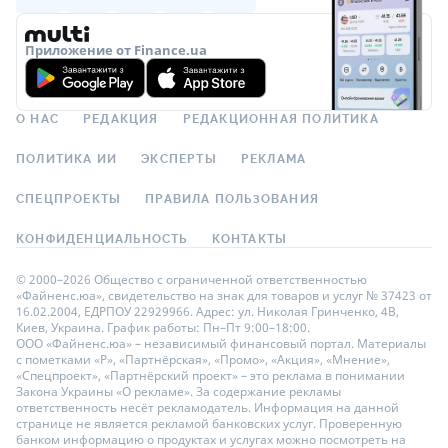
Приложение от Finance.ua
О НАС
РЕДАКЦИЯ
РЕДАКЦИОННАЯ ПОЛИТИКА
ПОЛИТИКА ИИ
ЭКСПЕРТЫ
РЕКЛАМА
СПЕЦПРОЕКТЫ
ПРАВИЛА ПОЛЬЗОВАНИЯ
КОНФИДЕНЦИАЛЬНОСТЬ
КОНТАКТЫ
© 2000–2026 Общество с ограниченной ответственностью
«Файненс.юа», свидетельство на знак для товаров и услуг № 37423 от
16.02.2004, ЕДРПОУ 22929966. Адрес: ул. Николая Гринченко, 4В,
Киев, Украина. График работы: Пн–Пт 9:00–18:00.
ООО «Файненс.юа» – независимый финансовый портал. Материалы
с пометками «Р», «Партнёрская», «Промо», «Акция», «Мнение»,
«Спецпроект», «Партнёрский проект» – это реклама в понимании
Закона Украины «О рекламе». За содержание рекламы
ответственность несёт рекламодатель. Информация на данной
странице не является рекламой банковских услуг. Проверенную
банком информацию о продуктах и услугах можно посмотреть на