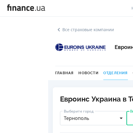
В
Все страховые компании
В
Евроин
Л
А
Н
ГЛАВНАЯ
НОВОСТИ
ОТДЕЛЕНИЯ
С
П
Евроинс Украина в 
Т
В
Выберите город
Тернополь
Р