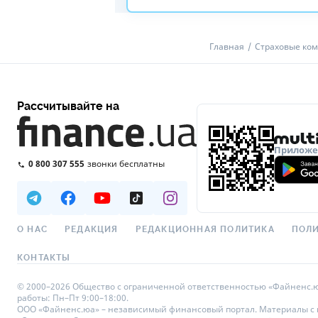
Главная
Страховые ко
Рассчитывайте на
Приложен
0 800 307 555
звонки бесплатны
О НАС
РЕДАКЦИЯ
РЕДАКЦИОННАЯ ПОЛИТИКА
ПОЛИ
КОНТАКТЫ
© 2000–2026 Общество с ограниченной ответственностью «Файненс.юа»,
работы: Пн–Пт 9:00–18:00.
ООО «Файненс.юа» – независимый финансовый портал. Материалы с по