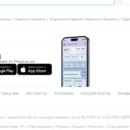
мпании
Евроинс Украина
Отделения Евроинс Украина в Украине
Евро
ие от Finance.ua
ТИКА ИИ
ЭКСПЕРТЫ
РЕКЛАМА
СПЕЦПРОЕКТЫ
ПРАВ
 свидетельство на знак для товаров и услуг № 37423 от 16.02.2004, ЕДРПО
метками «Р», «Партнёрская», «Промо», «Акция», «Мнение», «Спецпроект»