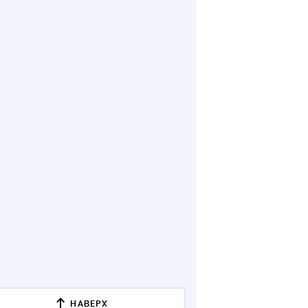
ДИТЕЛИ ПО
ВАНИЮ
РАХОВЫЕ ПОЛИСЫ
ВЫЕ КОМПАНИИ
 О СТРАХОВЫХ
ИЯХ
КА И ОПЛАТА
ТЫ
НАВЕРХ