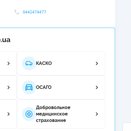
ЕЖЕМЕСЯЧНЫЙ ОБЗОР
ПУТЕВО
0442474477
КЕШБЭКА
СТРАХО
ПУТЕВОДИТЕЛИ ПО
ВСЕ СТ
БАНКОВСКИМ КАРТАМ
.ua
СТРАХО
ОТЗЫВЫ
КОМПАН
КАСКО
ДОСТАВ
КОНТАК
ОСАГО
Добровольное
медицинское
страхование