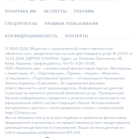
ПОЛИТИКА ИИ
ЭКСПЕРТЫ
РЕКЛАМА
СПЕЦПРОЕКТЫ
ПРАВИЛА ПОЛЬЗОВАНИЯ
КОНФИДЕНЦИАЛЬНОСТЬ
КОНТАКТЫ
© 2000–2026 Общество с ограниченной ответственностью
«Файненс.юа», свидетельство на знак для товаров и услуг № 37423 от
16.02.2004, ЕДРПОУ 22929966. Адрес: ул. Николая Гринченко, 4В,
Киев, Украина. График работы: Пн–Пт 9:00–18:00.
ООО «Файненс.юа» – независимый финансовый портал. Материалы
с пометками «Р», «Партнёрская», «Промо», «Акция», «Мнение»,
«Спецпроект», «Партнёрский проект» – это реклама в понимании
Закона Украины «О рекламе». За содержание рекламы
ответственность несёт рекламодатель. Информация на данной
странице не является рекламой банковских услуг. Проверенную
банком информацию о продуктах и услугах можно посмотреть на
официальном сайте соответствующего банка. Использование
материалов и данных с сайта разрешено только с гиперссылкой
https://finance.ua.
Мы не взимаем плату за услуги подбора и сравнения финансовых
предложений в каталогах и не предоставляем услуги кредитования,
размещения депозитов и страхования. Ваши личные данные на
сайте защищены шифрованием AES-256.