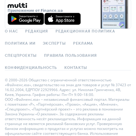
Приложение от Finance.ua
О НАС
РЕДАКЦИЯ
РЕДАКЦИОННАЯ ПОЛИТИКА
ПОЛИТИКА ИИ
ЭКСПЕРТЫ
РЕКЛАМА
СПЕЦПРОЕКТЫ
ПРАВИЛА ПОЛЬЗОВАНИЯ
КОНФИДЕНЦИАЛЬНОСТЬ
КОНТАКТЫ
© 2000–2026 Общество с ограниченной ответственностью
«Файненс.юа», свидетельство на знак для товаров и услуг № 37423 от
16.02.2004, ЕДРПОУ 22929966. Адрес: ул. Николая Гринченко, 4В,
Киев, Украина. График работы: Пн–Пт 9:00–18:00.
ООО «Файненс.юа» – независимый финансовый портал. Материалы
с пометками «Р», «Партнёрская», «Промо», «Акция», «Мнение»,
«Спецпроект», «Партнёрский проект» – это реклама в понимании
Закона Украины «О рекламе». За содержание рекламы
ответственность несёт рекламодатель. Информация на данной
странице не является рекламой банковских услуг. Проверенную
банком информацию о продуктах и услугах можно посмотреть на
официальном сайте соответствующего банка. Использование