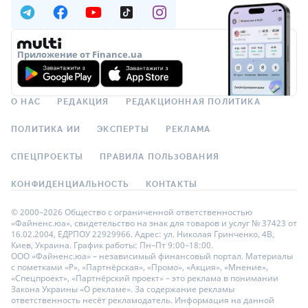
Приложение от Finance.ua
О НАС
РЕДАКЦИЯ
РЕДАКЦИОННАЯ ПОЛИТИКА
ПОЛИТИКА ИИ
ЭКСПЕРТЫ
РЕКЛАМА
СПЕЦПРОЕКТЫ
ПРАВИЛА ПОЛЬЗОВАНИЯ
КОНФИДЕНЦИАЛЬНОСТЬ
КОНТАКТЫ
© 2000–2026 Общество с ограниченной ответственностью
«Файненс.юа», свидетельство на знак для товаров и услуг № 37423 от
16.02.2004, ЕДРПОУ 22929966. Адрес: ул. Николая Гринченко, 4В,
Киев, Украина. График работы: Пн–Пт 9:00–18:00.
ООО «Файненс.юа» – независимый финансовый портал. Материалы
с пометками «Р», «Партнёрская», «Промо», «Акция», «Мнение»,
«Спецпроект», «Партнёрский проект» – это реклама в понимании
Закона Украины «О рекламе». За содержание рекламы
ответственность несёт рекламодатель. Информация на данной