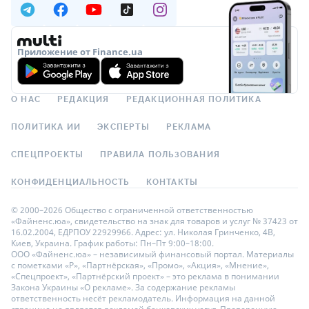
Приложение от Finance.ua
О НАС
РЕДАКЦИЯ
РЕДАКЦИОННАЯ ПОЛИТИКА
ПОЛИТИКА ИИ
ЭКСПЕРТЫ
РЕКЛАМА
СПЕЦПРОЕКТЫ
ПРАВИЛА ПОЛЬЗОВАНИЯ
КОНФИДЕНЦИАЛЬНОСТЬ
КОНТАКТЫ
© 2000–2026 Общество с ограниченной ответственностью
«Файненс.юа», свидетельство на знак для товаров и услуг № 37423 от
16.02.2004, ЕДРПОУ 22929966. Адрес: ул. Николая Гринченко, 4В,
Киев, Украина. График работы: Пн–Пт 9:00–18:00.
ООО «Файненс.юа» – независимый финансовый портал. Материалы
с пометками «Р», «Партнёрская», «Промо», «Акция», «Мнение»,
«Спецпроект», «Партнёрский проект» – это реклама в понимании
Закона Украины «О рекламе». За содержание рекламы
ответственность несёт рекламодатель. Информация на данной