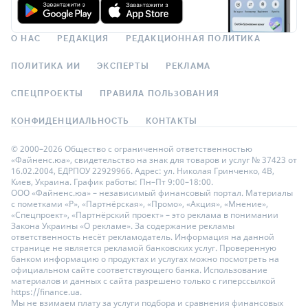
О НАС
РЕДАКЦИЯ
РЕДАКЦИОННАЯ ПОЛИТИКА
ПОЛИТИКА ИИ
ЭКСПЕРТЫ
РЕКЛАМА
СПЕЦПРОЕКТЫ
ПРАВИЛА ПОЛЬЗОВАНИЯ
КОНФИДЕНЦИАЛЬНОСТЬ
КОНТАКТЫ
© 2000–2026 Общество с ограниченной ответственностью
«Файненс.юа», свидетельство на знак для товаров и услуг № 37423 от
16.02.2004, ЕДРПОУ 22929966. Адрес: ул. Николая Гринченко, 4В,
Киев, Украина. График работы: Пн–Пт 9:00–18:00.
ООО «Файненс.юа» – независимый финансовый портал. Материалы
с пометками «Р», «Партнёрская», «Промо», «Акция», «Мнение»,
«Спецпроект», «Партнёрский проект» – это реклама в понимании
Закона Украины «О рекламе». За содержание рекламы
ответственность несёт рекламодатель. Информация на данной
странице не является рекламой банковских услуг. Проверенную
банком информацию о продуктах и услугах можно посмотреть на
официальном сайте соответствующего банка. Использование
материалов и данных с сайта разрешено только с гиперссылкой
https://finance.ua.
Мы не взимаем плату за услуги подбора и сравнения финансовых