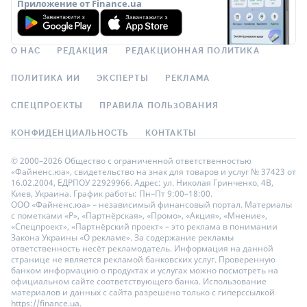
Приложение от Finance.ua
О НАС
РЕДАКЦИЯ
РЕДАКЦИОННАЯ ПОЛИТИКА
ПОЛИТИКА ИИ
ЭКСПЕРТЫ
РЕКЛАМА
СПЕЦПРОЕКТЫ
ПРАВИЛА ПОЛЬЗОВАНИЯ
КОНФИДЕНЦИАЛЬНОСТЬ
КОНТАКТЫ
© 2000–2026 Общество с ограниченной ответственностью
«Файненс.юа», свидетельство на знак для товаров и услуг № 37423 от
16.02.2004, ЕДРПОУ 22929966. Адрес: ул. Николая Гринченко, 4В,
Киев, Украина. График работы: Пн–Пт 9:00–18:00.
ООО «Файненс.юа» – независимый финансовый портал. Материалы
с пометками «Р», «Партнёрская», «Промо», «Акция», «Мнение»,
«Спецпроект», «Партнёрский проект» – это реклама в понимании
Закона Украины «О рекламе». За содержание рекламы
ответственность несёт рекламодатель. Информация на данной
странице не является рекламой банковских услуг. Проверенную
банком информацию о продуктах и услугах можно посмотреть на
официальном сайте соответствующего банка. Использование
материалов и данных с сайта разрешено только с гиперссылкой
https://finance.ua.