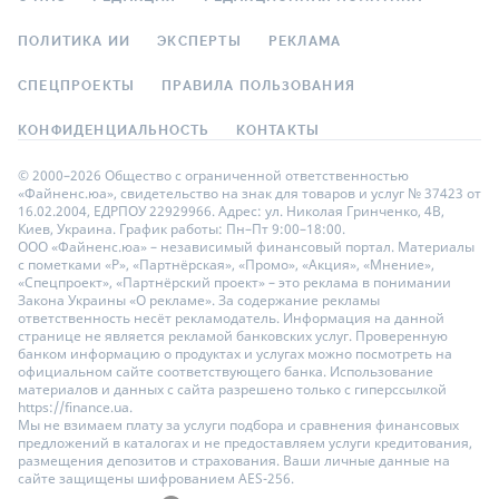
ПОЛИТИКА ИИ
ЭКСПЕРТЫ
РЕКЛАМА
СПЕЦПРОЕКТЫ
ПРАВИЛА ПОЛЬЗОВАНИЯ
КОНФИДЕНЦИАЛЬНОСТЬ
КОНТАКТЫ
© 2000–2026 Общество с ограниченной ответственностью
«Файненс.юа», свидетельство на знак для товаров и услуг № 37423 от
16.02.2004, ЕДРПОУ 22929966. Адрес: ул. Николая Гринченко, 4В,
Киев, Украина. График работы: Пн–Пт 9:00–18:00.
ООО «Файненс.юа» – независимый финансовый портал. Материалы
с пометками «Р», «Партнёрская», «Промо», «Акция», «Мнение»,
«Спецпроект», «Партнёрский проект» – это реклама в понимании
Закона Украины «О рекламе». За содержание рекламы
ответственность несёт рекламодатель. Информация на данной
странице не является рекламой банковских услуг. Проверенную
банком информацию о продуктах и услугах можно посмотреть на
официальном сайте соответствующего банка. Использование
материалов и данных с сайта разрешено только с гиперссылкой
https://finance.ua.
Мы не взимаем плату за услуги подбора и сравнения финансовых
предложений в каталогах и не предоставляем услуги кредитования,
размещения депозитов и страхования. Ваши личные данные на
сайте защищены шифрованием AES-256.