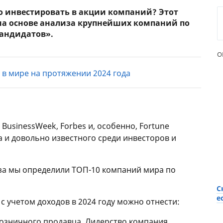
но инвестировать в акции компаний? Этот
ЕЖЕМЕСЯЧНЫЙ ОБЗОР
ПУТЕВ
 на основе анализа крупнейших компаний по
КЕШБЭКА
СТРАХ
кандидатов».
ПУТЕВОДИТЕЛИ ПО
ВСЕ С
О
БАНКОВСКИМ КАРТАМ
СТРАХ
 в мире на протяжении 2024 года
ОТЗЫВ
КОМПА
ДОСТАВ
BusinessWeek, Forbes и, особенно, Fortune
КОНТА
а и довольно известного среди инвесторов и
иза мы определили ТОП-10 компаний мира по
С
е
с учетом доходов в 2024 году можно отнести:
розничного продавца. Лидерство компания