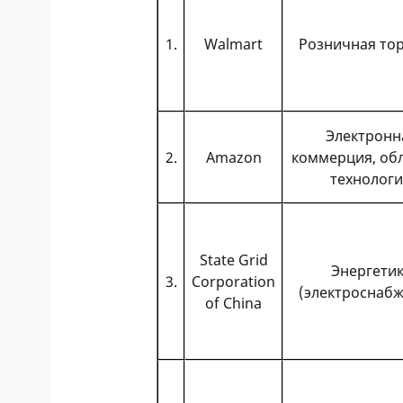
1.
Walmart
Розничная то
Электронн
2.
Amazon
коммерция, об
технолог
State Grid
Энергети
3.
Corporation
(электроснаб
of China