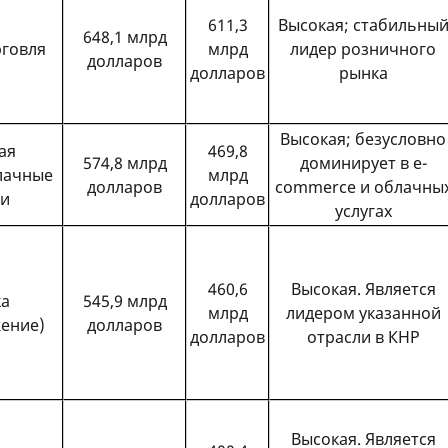
611,3
Высокая; стабильны
648,1 млрд
рговля
млрд
лидер розничного
долларов
долларов
рынка
Высокая; безусловно
ая
469,8
574,8 млрд
доминирует в e-
лачные
млрд
долларов
commerce и облачны
ии
долларов
услугах
460,6
Высокая. Является
ка
545,9 млрд
млрд
лидером указанной
жение)
долларов
долларов
отрасли в КНР
Высокая. Является