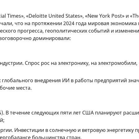
 Times», «Deloitte United States», «New York Post» и «T
чали, что на протяжении 2024 года мировая экономика
еского прогресса, геополитических событий и изменен
безоговорочно доминировали:
дустрии. Спрос рос на электронику, на электромобили
х глобального внедрения ИИ в работы предприятий зна
бочие места.
). В течение следующих пяти лет США планируют расши
й;
гии. Инвестиции в солнечную и ветровую энергетику п
энергобалансе большинства стран.