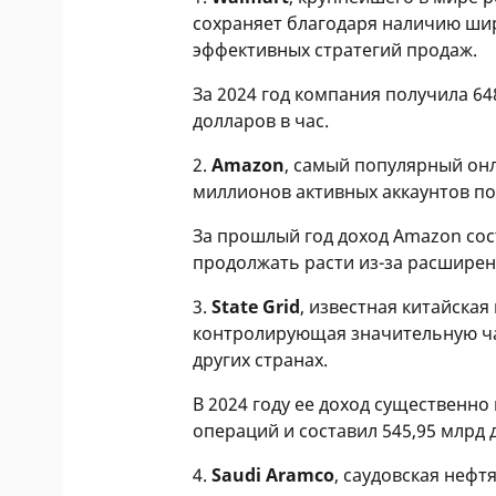
сохраняет благодаря наличию ши
эффективных стратегий продаж.
За 2024 год компания получила 64
долларов в час.
2.
Amazon
, самый популярный он
миллионов активных аккаунтов по
За прошлый год доход Amazon сост
продолжать расти из-за расширен
3.
State Grid
, известная китайска
контролирующая значительную ча
других странах.
В 2024 году ее доход существенн
операций и составил 545,95 млрд 
4.
Saudi Aramco
, саудовская неф