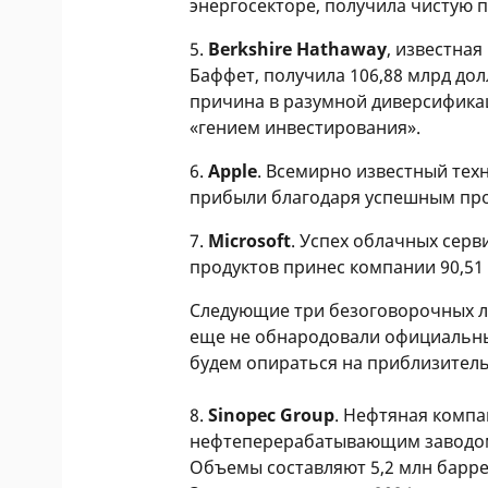
энергосекторе, получила чистую п
5.
Berkshire Hathaway
, известна
Баффет, получила 106,88 млрд до
причина в разумной диверсифика
«гением инвестирования».
6.
Apple
. Всемирно известный тех
прибыли благодаря успешным прод
7.
Microsoft
. Успех облачных сер
продуктов принес компании 90,51
Следующие три безоговорочных л
еще не обнародовали официальны
будем опираться на приблизитель
8.
Sinopec Group
. Нефтяная комп
нефтеперерабатывающим заводом
Объемы составляют 5,2 млн баррел