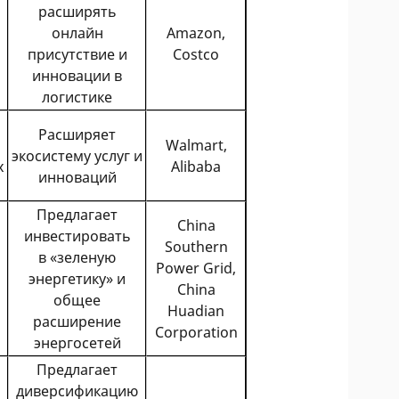
расширять
й
онлайн
Amazon,
присутствие и
Costco
инновации в
логистике
Расширяет
Walmart,
экосистему услуг и
х
Alibaba
инноваций
Предлагает
China
инвестировать
Southern
в «зеленую
Power Grid,
энергетику» и
China
общее
Huadian
расширение
Corporation
энергосетей
Предлагает
диверсификацию