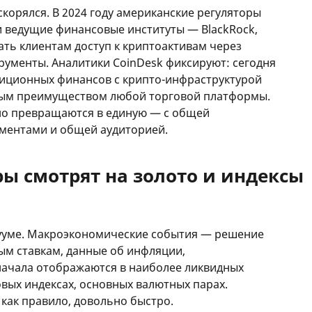
скорялся. В 2024 году американские регуляторы
и ведущие финансовые институты — BlackRock,
гать клиентам доступ к криптоактивам через
ументы. Аналитики CoinDesk фиксируют: сегодня
диционных финансов с крипто-инфраструктурой
ным преимуществом любой торговой платформы.
но превращаются в единую — с общей
ментами и общей аудиторией.
ы смотрят на золото и индексы
кууме. Макроэкономические события — решение
ым ставкам, данные об инфляции,
начала отображаются в наиболее ликвидных
овых индексах, основных валютных парах.
 как правило, довольно быстро.