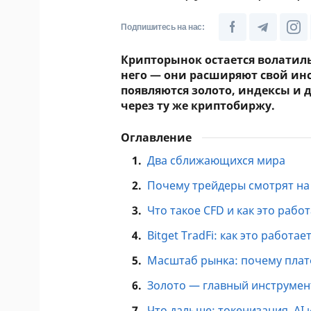
Подпишитесь на нас:
Крипторынок остается волатиль
него — они расширяют свой ин
появляются золото, индексы и 
через ту же криптобиржу.
Оглавление
1.
Два сближающихся мира
2.
Почему трейдеры смотрят на
3.
Что такое CFD и как это рабо
4.
Bitget TradFi: как это работае
5.
Масштаб рынка: почему плат
6.
Золото — главный инструмен
7.
Что дальше: токенизация, AI