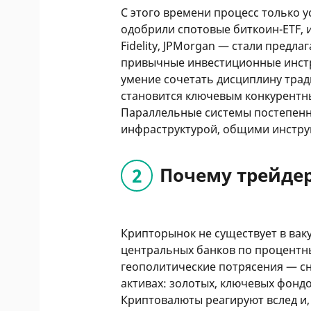
С этого времени процесс только у
одобрили спотовые биткоин-ETF, 
Fidelity, JPMorgan — стали предла
привычные инвестиционные инстр
умение сочетать дисциплину тра
становится ключевым конкурент
Параллельные системы постепен
инфраструктурой, общими инстру
Почему трейдер
Крипторынок не существует в ва
центральных банков по процентн
геополитические потрясения — с
активах: золотых, ключевых фонд
Криптовалюты реагируют вслед и,