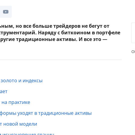
ЕЖЕМЕСЯЧНЫЙ ОБЗОР
ПУТЕВ
КЕШБЭКА
СТРАХ
ным, но все больше трейдеров не бегут от
ПУТЕВОДИТЕЛИ ПО
ВСЕ С
струментарий. Наряду с биткоином в портфеле
БАНКОВСКИМ КАРТАМ
другие традиционные активы. И все это —
СТРАХ
О
ОТЗЫВ
КОМПА
ДОСТАВ
 золото и индексы
КОНТА
тает
т на практике
формы уходят в традиционные активы
т новой модели
 и исчезновение границ