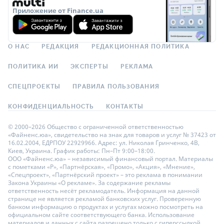
Приложение от Finance.ua
О НАС
РЕДАКЦИЯ
РЕДАКЦИОННАЯ ПОЛИТИКА
ПОЛИТИКА ИИ
ЭКСПЕРТЫ
РЕКЛАМА
СПЕЦПРОЕКТЫ
ПРАВИЛА ПОЛЬЗОВАНИЯ
КОНФИДЕНЦИАЛЬНОСТЬ
КОНТАКТЫ
© 2000–2026 Общество с ограниченной ответственностью
«Файненс.юа», свидетельство на знак для товаров и услуг № 37423 от
16.02.2004, ЕДРПОУ 22929966. Адрес: ул. Николая Гринченко, 4В,
Киев, Украина. График работы: Пн–Пт 9:00–18:00.
ООО «Файненс.юа» – независимый финансовый портал. Материалы
с пометками «Р», «Партнёрская», «Промо», «Акция», «Мнение»,
«Спецпроект», «Партнёрский проект» – это реклама в понимании
Закона Украины «О рекламе». За содержание рекламы
ответственность несёт рекламодатель. Информация на данной
странице не является рекламой банковских услуг. Проверенную
банком информацию о продуктах и услугах можно посмотреть на
официальном сайте соответствующего банка. Использование
материалов и данных с сайта разрешено только с гиперссылкой