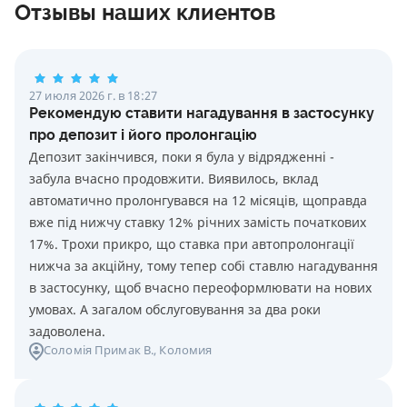
1.5 года
12
%
10 000
-
50 000 000
₴
Нет
Отзывы наших клиентов
Сумма вклада
100 000
₴
Да
Срок вклада
1.5 года
Выплата процентов
1 год
15.5
%
10 000
-
50 000 000
₴
Нет
Ежемесячно, Капитализация
Удержаны налоги
5 130
₴
Необходимые документы
Доход до уплаты налогов
22 307,65
₴
6 месяцев
15.5
%
10 000
-
50 000 000
₴
Нет
27 июля 2026 г. в 18:27
Паспорт, ИНН
Условия
Рекомендую ставити нагадування в застосунку
Процентные ставки
3 месяца
15
%
10 000
-
50 000 000
₴
Нет
Сумма вклада
про депозит і його пролонгацію
5 000-40 000 000 ₴
Срок
Ставка
Сумма
Пополнение
Депозит закінчився, поки я була у відрядженні -
Вся информация о депозите
Срок вклада
Подробнее
забула вчасно продовжити. Виявилось, вклад
1.5 года
автоматично пролонгувався на 12 місяців, щоправда
2 года
10
%
1 000
-
50 000 000
₴
Да
Группа вкладчиков
вже під нижчу ставку 12% річних замість початкових
для физических лиц, для пенсионеров
17%. Трохи прикро, що ставка при автопролонгації
Пополнение
1.5 года
10
%
1 000
-
50 000 000
₴
Да
нижча за акційну, тому тепер собі ставлю нагадування
Да
в застосунку, щоб вчасно переоформлювати на нових
Выплата процентов
Ежемесячно, Капитализация
умовах. А загалом обслуговування за два роки
17
10
%
1 000
-
50 000 000
₴
Да
месяцев
Необходимые документы
задоволена.
Паспорт, ИНН
Соломія Примак В.
, Коломия
16
Процентные ставки
10
%
1 000
-
50 000 000
₴
Да
месяцев
Срок
Ставка
Сумма
Пополнение