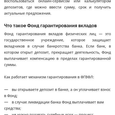
воспользоваться онлайн-сервисом или калькулятором
депозитов, где можно ввести сумму, срок и получить
актуальные предложения.
Что такое Фонд гарантирования вкладов
Фонд гарантирования вкладов физических лиц — это
государственное учреждение, которое защищает
вкладчиков в случае банкротства банка. Если банк, в
котором открыт депозит, прекращает деятельность, Фонд
выплачивает компенсацию в пределах гарантированной
суммы.
Как работает механизм гарантирования в ФГВФЛ:
вы открываете депозит в банке, а он уплачивает взнос
в Фонд;
в случае ликвидации банка Фонд выплачивает вам
средства;
не нужно подавать судебные иски — процесс