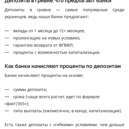
Депозиты в гривне: что предлагают банки
Депозиты в гривне — самые популярные среди
украинцев, ведь наши банки предлагают:
вклады от 1 месяца до 12+ месяцев;
пролонгацию на новых условиях;
гарантию возврата от ФГВФЛ;
проценты с возможностью капитализации.
Как банки начисляют проценты по депозитам
Банки начисляют проценты на основе:
суммы депозита;
срока (чаще всего расчет идет по формуле
«факт/365»);
типа выплаты (ежемесячно, в конце, капитализация).
Есть также депозиты с «гибкими» условиями: чем дольше