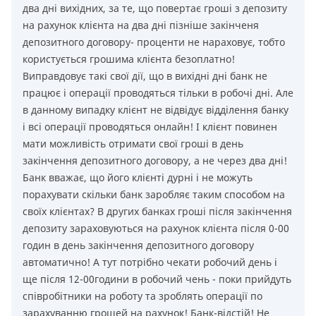
два дні вихідних, за те, що повертає гроші з депозиту
на рахунок клієнта на два дні пізніше закінченя
депозитного договору- проценти не нараховує, тобто
користується грошима клієнта безоплатно!
Виправдовує такі свої дії, що в вихідні дні банк не
працює і операції проводяться тільки в робочі дні. Але
в данному випадку клієнт не відвідує відділення банку
і всі операції проводяться онлайн! І клієнт повинен
мати можливість отримати свої гроші в день
закінчення депозитного договору, а не через два дні!
Банк вважає, що його клієнті дурні і не можуть
порахувати скільки банк заробляє таким способом на
своїх клієнтах? В других банках гроші після закінчення
депозиту зараховуються на рахунок клієнта після 0-00
годин в день закінчення депозитного договору
автоматично! А тут потрібно чекати робочий день і
ще після 12-00години в робочий чень - поки прийдуть
співробітники на роботу та зроблять операції по
зарахуванню грошей на рахунок! Банк-відстій! Не