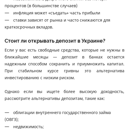
процентов (в большинстве случаев)
инфляция может «съедать» часть прибыли
ставки зависят от рынка и часто снижаются для
краткосрочных вкладов.
Стоит ли открывать депозит в Украине?
Если у вас есть свободные средства, которые не нужны в
ближайшие месяцы — депозит в банках остается
надежным способом сохранить и приумножить капитал.
При стабильном курсе гривны это альтернатива
инвестированию с низким риском.
Однако если вы ищете более высокую доходность,
рассмотрите альтернативы депозитам, такие как:
облигации внутреннего государственного займа
(ОВГЗ);
недвижимость;