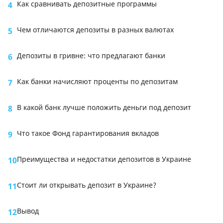
Как сравнивать депозитные программы
4
Чем отличаются депозиты в разных валютах
5
Депозиты в гривне: что предлагают банки
6
Как банки начисляют проценты по депозитам
7
В какой банк лучше положить деньги под депозит
8
Что такое Фонд гарантирования вкладов
9
Преимущества и недостатки депозитов в Украине
10
Стоит ли открывать депозит в Украине?
11
Вывод
12