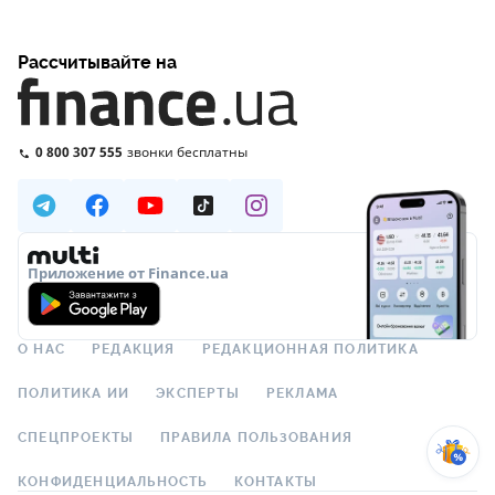
Рассчитывайте на
0 800 307 555
звонки бесплатны
Приложение от Finance.ua
О НАС
РЕДАКЦИЯ
РЕДАКЦИОННАЯ ПОЛИТИКА
ПОЛИТИКА ИИ
ЭКСПЕРТЫ
РЕКЛАМА
СПЕЦПРОЕКТЫ
ПРАВИЛА ПОЛЬЗОВАНИЯ
КОНФИДЕНЦИАЛЬНОСТЬ
КОНТАКТЫ