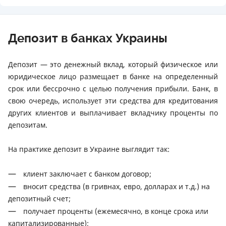
Депозит в банках Украины
Депозит — это денежный вклад, который физическое или
юридическое лицо размещает в банке на определенный
срок или бессрочно с целью получения прибыли. Банк, в
свою очередь, использует эти средства для кредитования
других клиентов и выплачивает вкладчику проценты по
депозитам.
На практике депозит в Украине выглядит так:
клиент заключает с банком договор;
вносит средства (в гривнах, евро, долларах и т.д.) на
депозитный счет;
получает проценты (ежемесячно, в конце срока или
капитализированные);