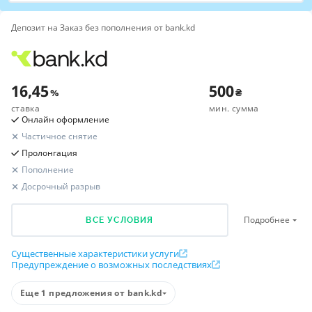
Доход до уплаты налогов
4 284,93
₴
10
100 дней
17
%
1 000
-
50 000
₴
Нет
месяцев
Депозит на Заказ без пополнения от bank.kd
Условия
14
%
+
1
%
годовых от вклада
50 000
-
50 000 000
₴
(від 304
Вся информация о депозите
Сумма вклада
до 334
Подробнее
1 000-50 000 ₴
дней)
Срок вклада
16,45
500
3 месяца
Показать еще
%
₴
Группа вкладчиков
ставка
мин. сумма
Вся информация о депозите
Онлайн оформление
для физических лиц
Подробнее
Частичное снятие
Пополнение
Нет
Пролонгация
Выплата процентов
Пополнение
В конце срока
Досрочный разрыв
Необходимые документы
Паспорт, ИНН
Подробнее
ВСЕ УСЛОВИЯ
Процентные ставки
Существенные характеристики услуги
Срок
Ставка
Сумма
Пополнение
Предупреждение о возможных последствиях
3 месяца
17
%
1 000
-
50 000
₴
Нет
Еще 1 предложения от bank.kd
Расчет вашей прибыли