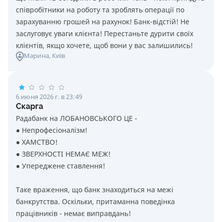
співробітники на роботу та зроблять операції по
зарахуванню грошей на рахунок! Банк-відстій! Не
заслуговує уваги клієнта! Перестаньте дурити своїх
клієнтів, якщо хочете, щоб вони у вас залишились!
Марина
, Київ
6 июня 2026 г. в 23:49
Скарга
Радабанк на ЛОБАНОВСЬКОГО ЦЕ -
● Непрофесіоналізм!
● ХАМСТВО!
● ЗВЕРХНОСТІ НЕМАЄ МЕЖ!
● Упереджене ставлення!
Таке враження, що банк знаходиться на межі
банкрутства. Оскільки, притаманна поведінка
працівників - немає виправдань!