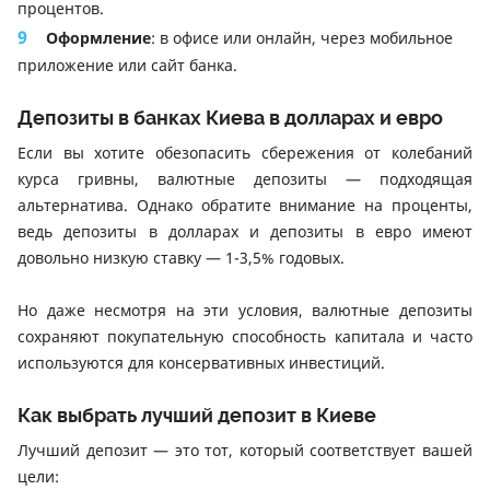
процентов.
Оформление
: в офисе или онлайн, через мобильное
приложение или сайт банка.
Депозиты в банках Киева в долларах и евро
Если вы хотите обезопасить сбережения от колебаний
курса гривны, валютные депозиты — подходящая
альтернатива. Однако обратите внимание на проценты,
ведь
депозиты в долларах
и
депозиты в евро
имеют
довольно низкую ставку — 1-3,5% годовых.
Но даже несмотря на эти условия, валютные депозиты
сохраняют покупательную способность капитала и часто
используются для консервативных инвестиций.
Как выбрать лучший депозит в Киеве
Лучший депозит — это тот, который соответствует вашей
цели: