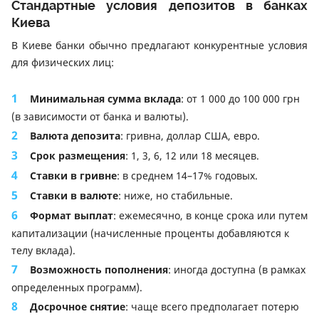
Стандартные условия депозитов в банках
Киева
В Киеве банки обычно предлагают конкурентные условия
для физических лиц:
Минимальная сумма вклада
: от 1 000 до 100 000 грн
(в зависимости от банка и валюты).
Валюта депозита
: гривна, доллар США, евро.
Срок размещения
: 1, 3, 6, 12 или 18 месяцев.
Ставки в гривне
: в среднем 14–17% годовых.
Ставки в валюте
: ниже, но стабильные.
Формат выплат
: ежемесячно, в конце срока или путем
капитализации (начисленные проценты добавляются к
телу вклада).
Возможность пополнения
: иногда доступна (в рамках
определенных программ).
Досрочное снятие
: чаще всего предполагает потерю