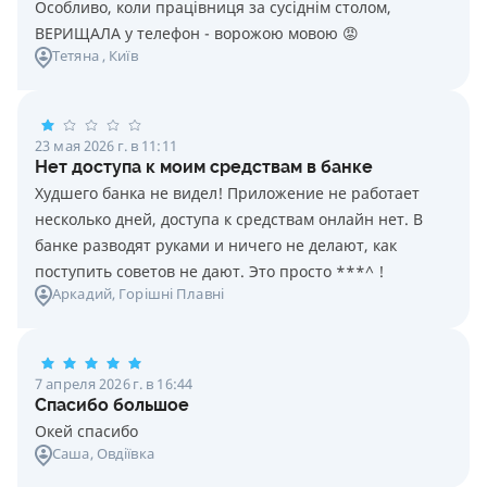
Особливо, коли працівниця за сусіднім столом,
ВЕРИЩАЛА у телефон - ворожою мовою 😡
Тетяна
, Київ
23 мая 2026 г. в 11:11
Нет доступа к моим средствам в банке
Худшего банка не видел! Приложение не работает
несколько дней, доступа к средствам онлайн нет. В
банке разводят руками и ничего не делают, как
поступить советов не дают. Это просто ***^ !
Аркадий
, Горішні Плавні
7 апреля 2026 г. в 16:44
Спасибо большое
Окей спасибо
Саша
, Овдіївка