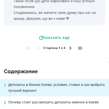
Також після цієї дати зафіксовані й інші успішні
поповнення.
Сподіваємось, ви зміните свою думку про нас на
краще. Дякуємо, що ви з нами 💙
ПОКАЗАТЬ ЕЩЕ
Сторінка 1 з 4
Содержание
Депозиты в банках Киева: условия, ставки и как выбрать
1
лучший вариант
Почему стоит рассмотреть депозиты именно в Киеве
2