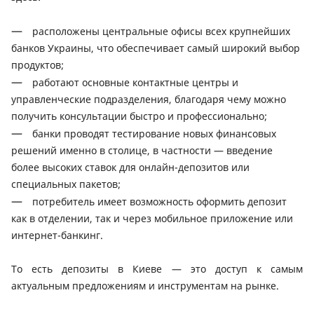
расположены центральные офисы всех крупнейших
банков Украины, что обеспечивает самый широкий выбор
продуктов;
работают основные контактные центры и
управленческие подразделения, благодаря чему можно
получить консультации быстро и профессионально;
банки проводят тестирование новых финансовых
решений именно в столице, в частности — введение
более высоких ставок для онлайн-депозитов или
специальных пакетов;
потребитель имеет возможность оформить депозит
как в отделении, так и через мобильное приложение или
интернет-банкинг.
То есть депозиты в Киеве — это доступ к самым
актуальным предложениям и инструментам на рынке.