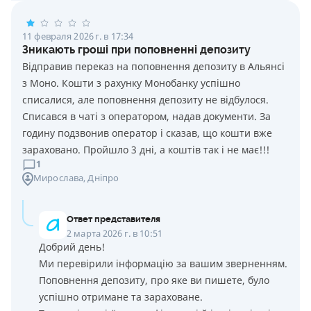
11 февраля 2026 г. в 17:34
Зникають гроші при поповненні депозиту
Відправив переказ на поповнення депозиту в Альянсі
з Моно. Кошти з рахунку Монобанку успішно
списалися, але поповнення депозиту не відбулося.
Списався в чаті з оператором, надав документи. За
годину подзвонив оператор і сказав, що кошти вже
зараховано. Пройшло 3 дні, а коштів так і не має!!!
1
Мирослава
, Дніпро
Ответ представителя
2 марта 2026 г. в 10:51
Добрий день!
Ми перевірили інформацію за вашим зверненням.
Поповнення депозиту, про яке ви пишете, було
успішно отримане та зараховане.