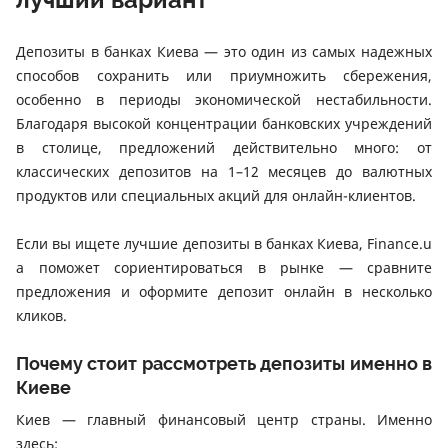
лучший вариант
Депозиты в банках Киева — это один из самых надежных
способов сохранить или приумножить сбережения,
особенно в периоды экономической нестабильности.
Благодаря высокой концентрации банковских учреждений
в столице, предложений действительно много: от
классических депозитов на 1–12 месяцев до валютных
продуктов или специальных акций для онлайн-клиентов.
Если вы ищете лучшие депозиты в банках Киева,
Finance.u
a
поможет сориентироваться в рынке — сравните
предложения и оформите депозит онлайн в несколько
кликов.
Почему стоит рассмотреть депозиты именно в
Киеве
Киев — главный финансовый центр страны. Именно
здесь: