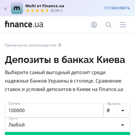
Multi от Finance.ua
УСТАНОВИТЬ
(8,9K+)
Примечание рекламодателя
Депозиты в банках Киева
Выберите самый выгодный депозит среди
надежных банков Украины в столице. Сравнение
ставок и условий депозитов в Киеве на Finance.ua
Сумма
Валюта
₴
Срок
Любой