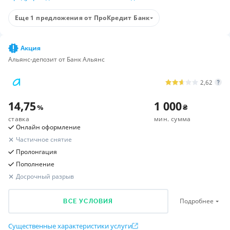
Паспорт, ИНН
Еще 1 предложения от ПроКредит Банк
500 UAH новым клиентам за открытие депозита от
Процентные ставки
ПроКредит Банка
Срок
Ставка
Сумма
Пополнени
Оформите депозит в гривнах на сумму от 10 000 грн
Акция
сроком от 3 месяцев. Сделайте это до конца следующего
Альянс-депозит от Банк Альянс
1098 дней
14
%
500
-
50 000 000
₴
Нет
месяца после открытия счета. Получите 500 грн. (после
налогов) на ваш счет.
2,62
1098 дней
13.5
%
500
-
50 000 000
₴
Нет
14,75
500 гривен за нового депозитного клиента в ПроКредит
1 000
%
₴
2 года
14
%
500
-
50 000 000
₴
Нет
Банке
ставка
мин. сумма
По вашей рекомендации, новый клиент откроет счет и
Онлайн оформление
2 года
13.5
%
500
-
50 000 000
₴
Нет
срочный депозит, вы в следующем месяце получите 500
Частичное снятие
грн. на счет за каждого клиента. Максимально 1500 грн./
Пролонгация
1.5 года
14
%
500
-
50 000 000
₴
Нет
мес. и 5000 грн. за весь срок Акции.
Пополнение
Показать еще
Досрочный разрыв
Расчет вашей прибыли
Вся информация о депозите
11 935
₴
Подробнее
Итоговый доход
Подробнее
ВСЕ УСЛОВИЯ
Сумма вклада
100 000
₴
Существенные характеристики услуги