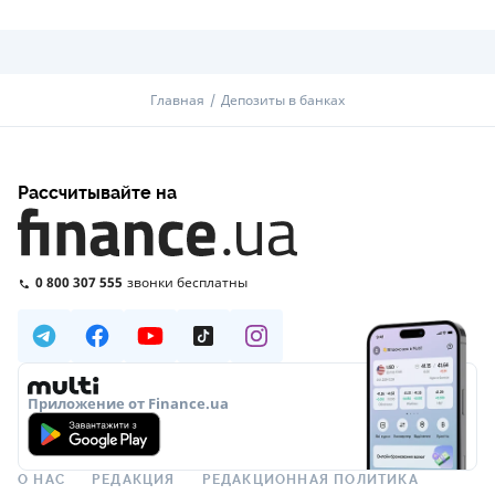
Главная
Депозиты в банках
Рассчитывайте на
0 800 307 555
звонки бесплатны
Приложение от Finance.ua
О НАС
РЕДАКЦИЯ
РЕДАКЦИОННАЯ ПОЛИТИКА