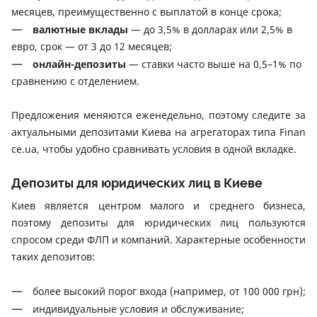
месяцев, преимущественно с выплатой в конце срока;
валютные вклады
— до 3,5% в долларах или 2,5% в
евро, срок — от 3 до 12 месяцев;
онлайн-депозиты
— ставки часто выше на 0,5–1% по
сравнению с отделением.
Предложения меняются еженедельно, поэтому следите за
актуальными депозитами Киева на агрегаторах типа
Finan
ce.ua
, чтобы удобно сравнивать условия в одной вкладке.
Депозиты для юридических лиц в Киеве
Киев является центром малого и среднего бизнеса,
поэтому депозиты для юридических лиц пользуются
спросом среди ФЛП и компаний. Характерные особенности
таких депозитов:
более высокий порог входа (например, от 100 000 грн);
индивидуальные условия и обслуживание;