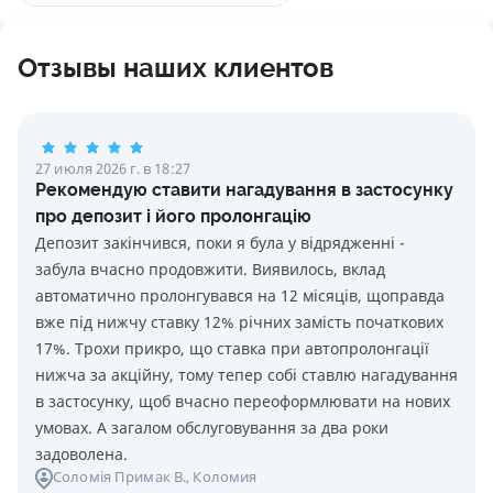
Группа вкладчиков
2 года
12
%
10 000
-
50 000 000
₴
Нет
17 177,65
₴
для физических лиц
Итоговый доход
Пополнение
1.5 года
12
%
10 000
-
50 000 000
₴
Нет
Отзывы наших клиентов
Сумма вклада
100 000
₴
Да
Срок вклада
1.5 года
Выплата процентов
1 год
15.5
%
10 000
-
50 000 000
₴
Нет
Ежемесячно, Капитализация
Удержаны налоги
5 130
₴
Необходимые документы
Доход до уплаты налогов
22 307,65
₴
6 месяцев
15.5
%
10 000
-
50 000 000
₴
Нет
27 июля 2026 г. в 18:27
Паспорт, ИНН
Условия
Рекомендую ставити нагадування в застосунку
Процентные ставки
3 месяца
15
%
10 000
-
50 000 000
₴
Нет
Сумма вклада
про депозит і його пролонгацію
5 000-40 000 000 ₴
Срок
Ставка
Сумма
Пополнение
Депозит закінчився, поки я була у відрядженні -
Вся информация о депозите
Срок вклада
Подробнее
забула вчасно продовжити. Виявилось, вклад
1.5 года
автоматично пролонгувався на 12 місяців, щоправда
2 года
10
%
1 000
-
50 000 000
₴
Да
Группа вкладчиков
вже під нижчу ставку 12% річних замість початкових
для физических лиц, для пенсионеров
17%. Трохи прикро, що ставка при автопролонгації
Пополнение
1.5 года
10
%
1 000
-
50 000 000
₴
Да
нижча за акційну, тому тепер собі ставлю нагадування
Да
в застосунку, щоб вчасно переоформлювати на нових
Выплата процентов
Ежемесячно, Капитализация
умовах. А загалом обслуговування за два роки
17
10
%
1 000
-
50 000 000
₴
Да
месяцев
Необходимые документы
задоволена.
Паспорт, ИНН
Соломія Примак В.
, Коломия