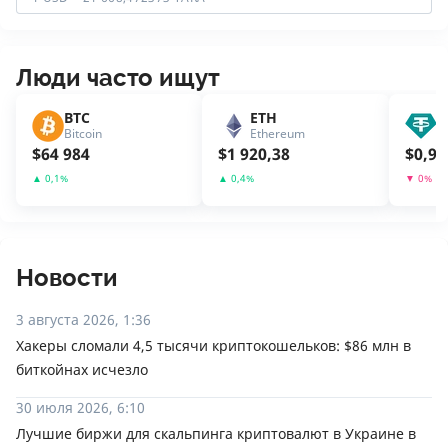
Люди часто ищут
BTC
ETH
U
Bitcoin
Ethereum
T
$
64 984
$
1 920,38
$
0,99
▲
0,1
%
▲
0,4
%
▼
0
%
Новости
3 августа 2026, 1:36
Хакеры сломали 4,5 тысячи криптокошельков: $86 млн в
биткойнах исчезло
30 июля 2026, 6:10
Лучшие биржи для скальпинга криптовалют в Украине в