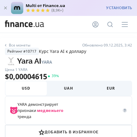
Multi от Finance.ua
УСТАНОВИТЬ
(8,9K+)
Все монеты
Обновлено 09.12.2025, 3:42
Курс Yara AI к доллару
Рейтинг #10717
Yara AI
YARA
Цена 1
YARA
$
0,00004615
▲
39
%
USD
UAH
EUR
YARA
демонстрирует
признаки
медвежьего
тренда
ДОБАВИТЬ В ИЗБРАННОЕ