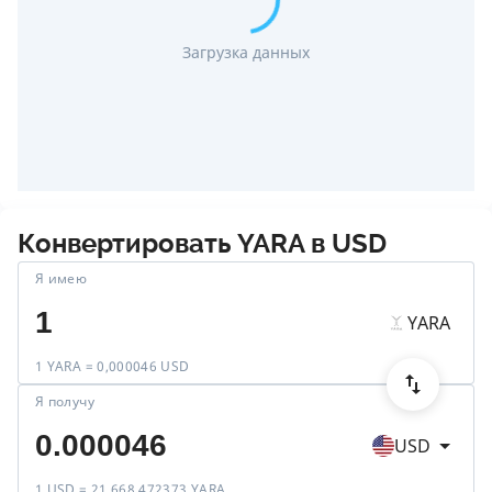
Загрузка данных
Конвертировать
YARA
в
USD
Я имею
YARA
1 YARA = 0,000046 USD
Я получу
USD
1 USD = 21 668,472373 YARA