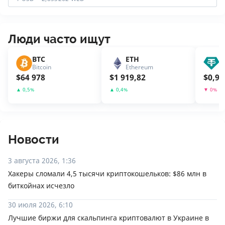
Люди часто ищут
BTC
ETH
U
Bitcoin
Ethereum
T
$
64 978
$
1 919,82
$
0,99
▲
0,5
%
▲
0,4
%
▼
0
%
Новости
3 августа 2026, 1:36
Хакеры сломали 4,5 тысячи криптокошельков: $86 млн в
биткойнах исчезло
30 июля 2026, 6:10
Лучшие биржи для скальпинга криптовалют в Украине в