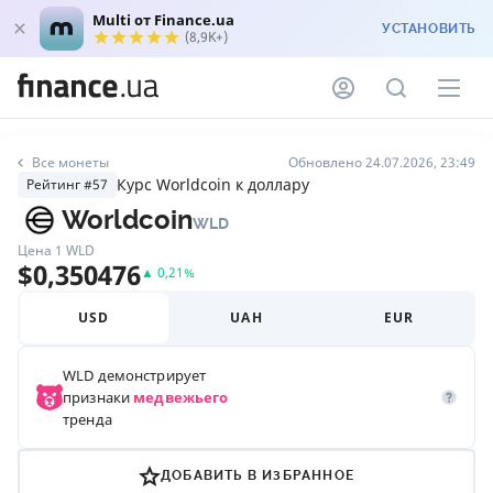
Multi от Finance.ua
УСТАНОВИТЬ
(8,9K+)
Все монеты
Обновлено 24.07.2026, 23:49
Курс Worldcoin к доллару
Рейтинг #57
Worldcoin
WLD
Цена 1
WLD
$
0,350476
▲
0,21
%
USD
UAH
EUR
WLD
демонстрирует
признаки
медвежьего
тренда
ДОБАВИТЬ В ИЗБРАННОЕ