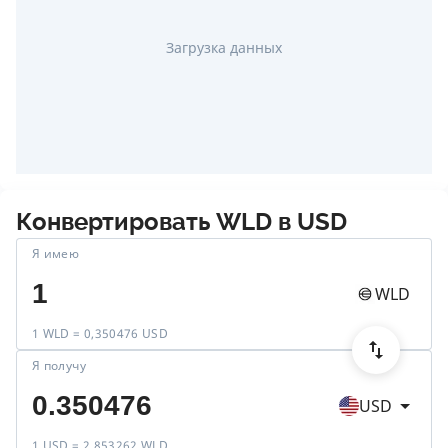
Загрузка данных
Конвертировать
WLD
в
USD
Я имею
WLD
1 WLD = 0,350476 USD
Я получу
USD
1 USD = 2,853262 WLD