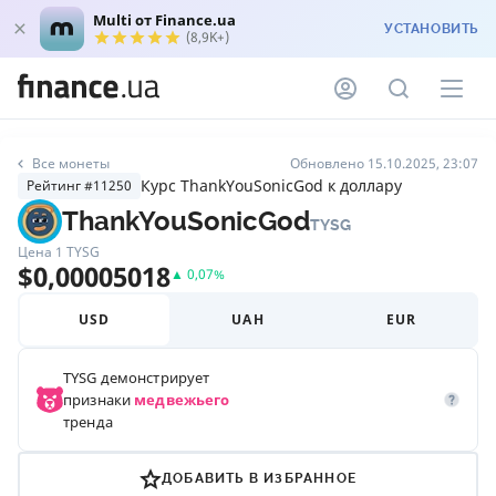
Multi от Finance.ua
УСТАНОВИТЬ
(8,9K+)
Все монеты
Обновлено 15.10.2025, 23:07
Курс ThankYouSonicGod к доллару
Рейтинг #11250
ThankYouSonicGod
TYSG
Цена 1
TYSG
$
0,00005018
▲
0,07
%
USD
UAH
EUR
TYSG
демонстрирует
признаки
медвежьего
тренда
ДОБАВИТЬ В ИЗБРАННОЕ