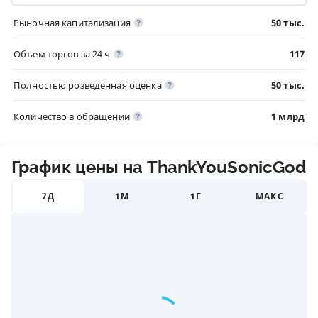
Рыночная капитализация
50 тыс.
Объем торгов за 24 ч
117
Полностью розведенная оценка
50 тыс.
Количество в обращении
1 млрд
График цены на ThankYouSonicGod
7Д
1М
1Г
МАКС