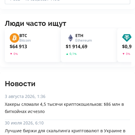
Люди часто ищут
BTC
ETH
U
Bitcoin
Ethereum
T
$
64 913
$
1 914,69
$
0,99
▼
0
%
▲
0,1
%
▼
0
%
Новости
3 августа 2026, 1:36
Хакеры сломали 4,5 тысячи криптокошельков: $86 млн в
биткойнах исчезло
30 июля 2026, 6:10
Лучшие биржи для скальпинга криптовалют в Украине в