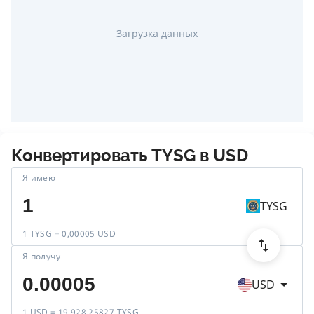
Загрузка данных
Конвертировать
TYSG
в
USD
Я имею
TYSG
1 TYSG = 0,00005 USD
Я получу
USD
1 USD = 19 928,25827 TYSG