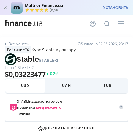
Multi от Finance.ua
УСТАНОВИТЬ
(8,9K+)
Все монеты
Обновлено 07.08.2026, 23:17
Курс ​​Stable к доллару
Рейтинг #76
​​Stable
STABLE-2
Цена 1
STABLE-2
$
0,03223477
▲
0,2
%
USD
UAH
EUR
STABLE-2
демонстрирует
признаки
медвежьего
тренда
ДОБАВИТЬ В ИЗБРАННОЕ