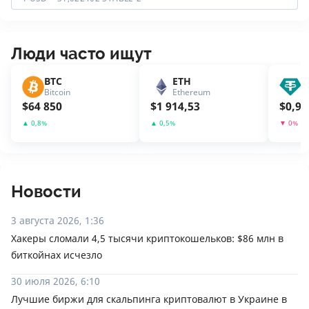
Люди часто ищут
BTC
ETH
U
Bitcoin
Ethereum
T
$
64 850
$
1 914,53
$
0,99
▲
0,8
%
▲
0,5
%
▼
0
%
Новости
3 августа 2026, 1:36
Хакеры сломали 4,5 тысячи криптокошельков: $86 млн в
биткойнах исчезло
30 июля 2026, 6:10
Лучшие биржи для скальпинга криптовалют в Украине в