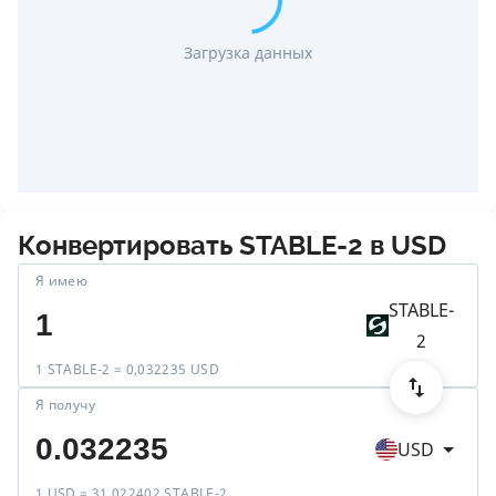
Загрузка данных
Конвертировать
STABLE-2
в
USD
Я имею
STABLE-
2
1 STABLE-2 = 0,032235 USD
Я получу
USD
1 USD = 31,022402 STABLE-2