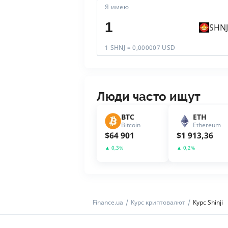
Я имею
SHNJ
1 SHNJ = 0,000007 USD
Люди часто ищут
BTC
ETH
Bitcoin
Ethereum
$
64 901
$
1 913,36
▲
0,3
%
▲
0,2
%
Finance.ua
Курс криптовалют
Курс Shinji