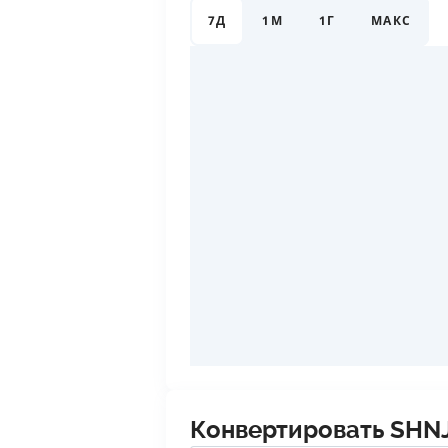
7Д
1М
1Г
МАКС
Конвертировать
SHN