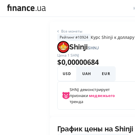
В
Все монеты
В
Курс Shinji к доллару
Рейтинг #10924
Shinji
SHNJ
Л
Цена 1
SHNJ
$
0,00000684
А
Н
USD
UAH
EUR
С
SHNJ
демонстрирует
признаки
медвежьего
П
тренда
Т
Р
График цены на Shinji