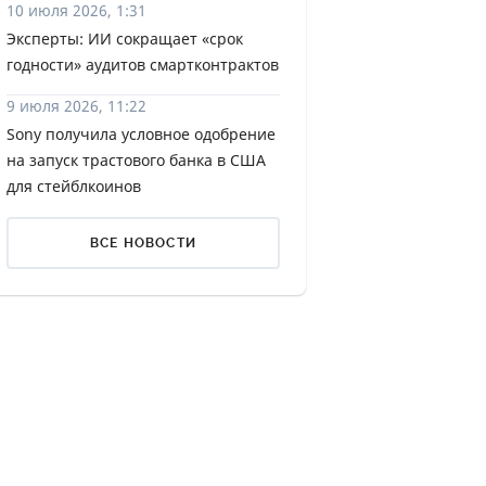
10 июля 2026, 1:31
ДИТЕЛИ ПО
Эксперты: ИИ сокращает «срок
ВАНИЮ
годности» аудитов смартконтрактов
РАХОВЫЕ ПОЛИСЫ
9 июля 2026, 11:22
Sony получила условное одобрение
ВЫЕ КОМПАНИИ
на запуск трастового банка в США
для стейблкоинов
 О СТРАХОВЫХ
ИЯХ
ВСЕ НОВОСТИ
КА И ОПЛАТА
ТЫ