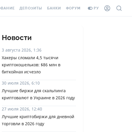
ОВАНИЕ
ДЕПОЗИТЫ
БАНКИ
ФОРУМ
РУ
ВСЕ ДЕПОЗИТЫ
ВСЕ БАНКИ
ВАНИЕ ЖИЛЬЯ ОТ
ДЕПОЗИТЫ В USD
ОТЗЫВЫ О БАНКАХ
Новости
И ШАХЕДОВ
ДЕПОЗИТЫ В EUR
МИКРОФИНАНСОВЫЕ
3 августа 2026, 1:36
АХОВКА ЗАГРАНИЦУ
ОРГАНИЗАЦИИ
Хакеры сломали 4,5 тысячи
БОНУС К ДЕПОЗИТАМ
криптокошельков: $86 млн в
ОТЗЫВЫ ОБ МФО
УСЛОВИЯ АКЦИИ
биткойнах исчезло
Я КАРТА
ВОПРОСЫ И ОТВЕТЫ
30 июля 2026, 6:10
ОННАЯ ВИНЬЕТКА
Лучшие биржи для скальпинга
ДЕПОЗИТНЫЙ КАЛЬКУЛЯТОР
криптовалют в Украине в 2026 году
Я СОТРУДНИКОВ
ПУТЕВОДИТЕЛИ ПО
27 июля 2026, 12:40
SSISTANCE
СБЕРЕЖЕНИЯМ
Лучшие криптобиржи для дневной
торговли в 2026 году
ВАНИЕ ОТ
ТНЫХ СЛУЧАЕВ