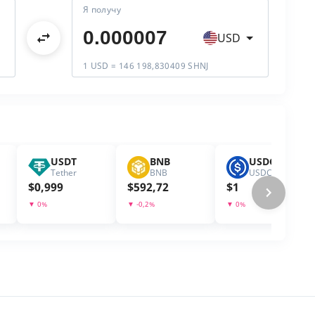
Я получу
USD
1 USD = 146 198,830409 SHNJ
USDT
BNB
USDC
Tether
BNB
USDC
$
0,999
$
592,72
$
1
▼
0
%
▼
-0,2
%
▼
0
%