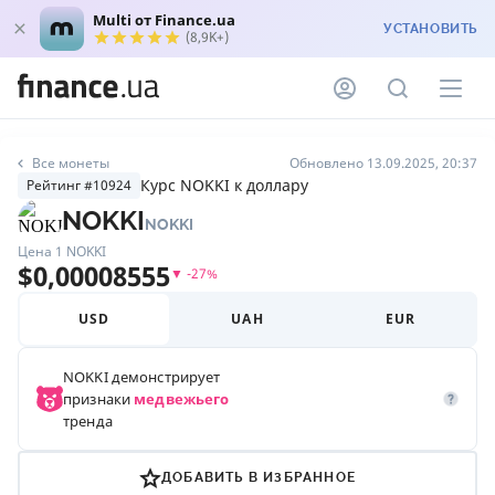
Multi от Finance.ua
УСТАНОВИТЬ
(8,9K+)
Все монеты
Обновлено 13.09.2025, 20:37
Курс NOKKI к доллару
Рейтинг #10924
NOKKI
NOKKI
Цена 1
NOKKI
$
0,00008555
▼
-27
%
USD
UAH
EUR
NOKKI
демонстрирует
признаки
медвежьего
тренда
ДОБАВИТЬ В ИЗБРАННОЕ