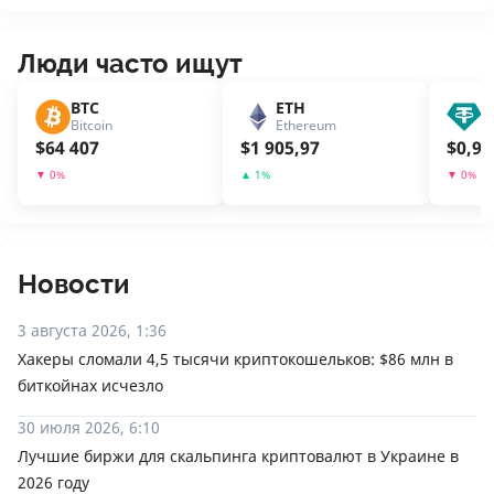
Люди часто ищут
BTC
ETH
U
Bitcoin
Ethereum
T
$
64 407
$
1 905,97
$
0,99
▼
0
%
▲
1
%
▼
0
%
Новости
3 августа 2026, 1:36
Хакеры сломали 4,5 тысячи криптокошельков: $86 млн в
биткойнах исчезло
30 июля 2026, 6:10
Лучшие биржи для скальпинга криптовалют в Украине в
2026 году