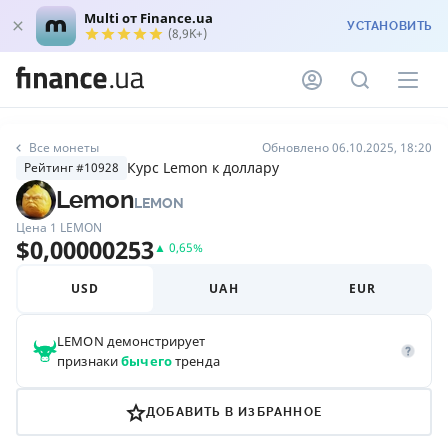
Multi от Finance.ua
УСТАНОВИТЬ
(8,9K+)
Все монеты
Обновлено 06.10.2025, 18:20
Курс Lemon к доллару
Рейтинг #10928
Lemon
LEMON
Цена 1
LEMON
$
0,00000253
▲
0,65
%
USD
UAH
EUR
LEMON
демонстрирует
признаки
бычего
тренда
ДОБАВИТЬ В ИЗБРАННОЕ