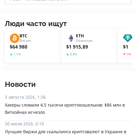
Люди часто ищут
BTC
ETH
U
Bitcoin
Ethereum
T
$
64 980
$
1 915,89
$
1
▲
1,1
%
▲
0,8
%
▼
0
%
Новости
3 августа 2026, 1:36
Хакеры сломали 4,5 тысячи криптокошельков: $86 млн в
биткойнах исчезло
30 июля 2026, 6:10
Лучшие биржи для скальпинга криптовалют в Украине в