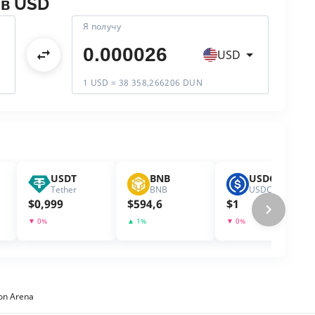
в
USD
Я получу
USD
1 USD = 38 358,266206 DUN
USDT
BNB
USDC
Tether
BNB
USDC
$
0,999
$
594,6
$
1
▼
0
%
▲
1
%
▼
0
%
on Arena