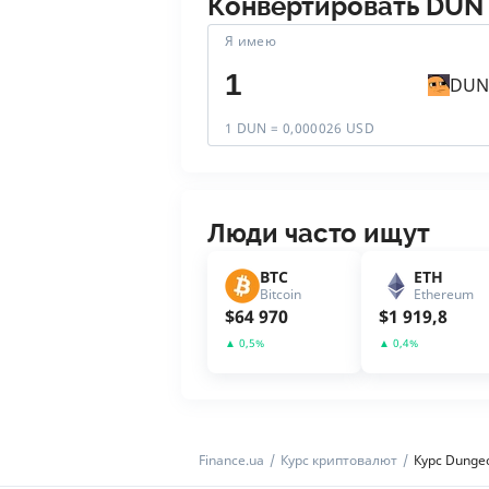
Конвертировать
DUN
Я имею
DUN
1 DUN = 0,000026 USD
Люди часто ищут
BTC
ETH
Bitcoin
Ethereum
$
64 970
$
1 919,8
▲
0,5
%
▲
0,4
%
Finance.ua
Курс криптовалют
Курс Dunge