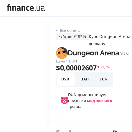
В
Все монеты
В
Курс Dungeon Arena 
Рейтинг #10716
доллару
Л
Dungeon Arena
DUN
А
Цена 1
DUN
$
0,00002607
▼
-1,2
%
Н
USD
UAH
EUR
С
П
DUN
демонстрирует
признаки
медвежьего
Т
тренда
Р