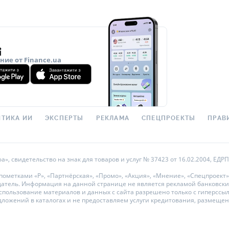
ие от Finance.ua
ТИКА ИИ
ЭКСПЕРТЫ
РЕКЛАМА
СПЕЦПРОЕКТЫ
ПРАВ
 свидетельство на знак для товаров и услуг № 37423 от 16.02.2004, ЕДРПО
метками «Р», «Партнёрская», «Промо», «Акция», «Мнение», «Спецпроект»
датель. Информация на данной странице не является рекламой банковски
ользование материалов и данных с сайта разрешено только с гиперссылкой
дложений в каталогах и не предоставляем услуги кредитования, размеще