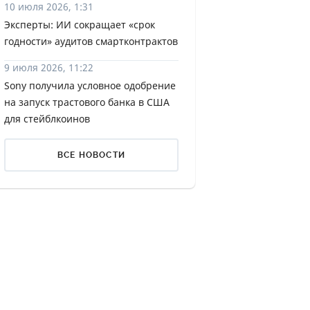
10 июля 2026, 1:31
ДИТЕЛИ ПО
Эксперты: ИИ сокращает «срок
ВАНИЮ
годности» аудитов смартконтрактов
РАХОВЫЕ ПОЛИСЫ
9 июля 2026, 11:22
Sony получила условное одобрение
ВЫЕ КОМПАНИИ
на запуск трастового банка в США
для стейблкоинов
 О СТРАХОВЫХ
ИЯХ
ВСЕ НОВОСТИ
КА И ОПЛАТА
ТЫ