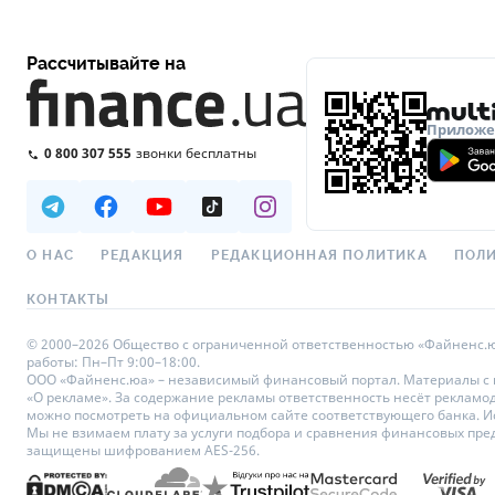
Рассчитывайте на
Приложен
0 800 307 555
звонки бесплатны
О НАС
РЕДАКЦИЯ
РЕДАКЦИОННАЯ ПОЛИТИКА
ПОЛИ
КОНТАКТЫ
© 2000–2026 Общество с ограниченной ответственностью «Файненс.юа»,
работы: Пн–Пт 9:00–18:00.
ООО «Файненс.юа» – независимый финансовый портал. Материалы с по
«О рекламе». За содержание рекламы ответственность несёт рекламо
можно посмотреть на официальном сайте соответствующего банка. Исп
Мы не взимаем плату за услуги подбора и сравнения финансовых пре
защищены шифрованием AES-256.