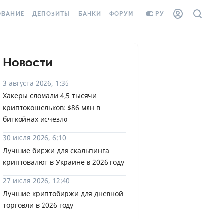
ОВАНИЕ
ДЕПОЗИТЫ
БАНКИ
ФОРУМ
РУ
ВСЕ ДЕПОЗИТЫ
ВСЕ БАНКИ
ВАНИЕ ЖИЛЬЯ ОТ
ДЕПОЗИТЫ В USD
ОТЗЫВЫ О БАНКАХ
Новости
И ШАХЕДОВ
ДЕПОЗИТЫ В EUR
МИКРОФИНАНСОВЫЕ
3 августа 2026, 1:36
АХОВКА ЗАГРАНИЦУ
ОРГАНИЗАЦИИ
Хакеры сломали 4,5 тысячи
БОНУС К ДЕПОЗИТАМ
криптокошельков: $86 млн в
ОТЗЫВЫ ОБ МФО
УСЛОВИЯ АКЦИИ
биткойнах исчезло
Я КАРТА
ВОПРОСЫ И ОТВЕТЫ
30 июля 2026, 6:10
ОННАЯ ВИНЬЕТКА
Лучшие биржи для скальпинга
ДЕПОЗИТНЫЙ КАЛЬКУЛЯТОР
криптовалют в Украине в 2026 году
Я СОТРУДНИКОВ
ПУТЕВОДИТЕЛИ ПО
27 июля 2026, 12:40
SSISTANCE
СБЕРЕЖЕНИЯМ
Лучшие криптобиржи для дневной
торговли в 2026 году
ВАНИЕ ОТ
ТНЫХ СЛУЧАЕВ