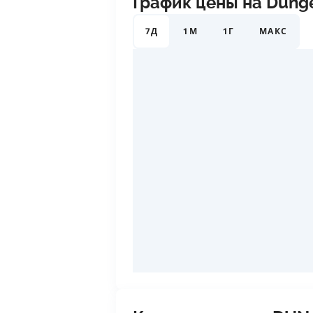
График цены на Dung
7Д
1М
1Г
МАКС