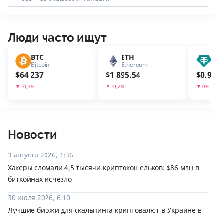
Люди часто ищут
BTC
ETH
U
Bitcoin
Ethereum
T
$
64 237
$
1 895,54
$
0,99
▼
-0,3
%
▼
-0,2
%
▼
0
%
Новости
3 августа 2026, 1:36
Хакеры сломали 4,5 тысячи криптокошельков: $86 млн в
биткойнах исчезло
30 июля 2026, 6:10
Лучшие биржи для скальпинга криптовалют в Украине в