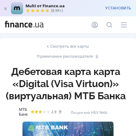
Multi от Finance.ua
УСТАНОВИТЬ
(8,9K+)
Смотреть все карты
Примечание рекламодателя
Дебетовая карта карта
«Digital (Visa Virtuon)»
(виртуальная) МТБ Банка
МТБ
2.9
Лицензия НБУ №66
Банк