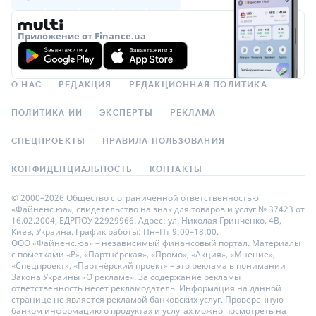
Приложение от Finance.ua
О НАС
РЕДАКЦИЯ
РЕДАКЦИОННАЯ ПОЛИТИКА
ПОЛИТИКА ИИ
ЭКСПЕРТЫ
РЕКЛАМА
СПЕЦПРОЕКТЫ
ПРАВИЛА ПОЛЬЗОВАНИЯ
КОНФИДЕНЦИАЛЬНОСТЬ
КОНТАКТЫ
© 2000–2026 Общество с ограниченной ответственностью
«Файненс.юа», свидетельство на знак для товаров и услуг № 37423 от
16.02.2004, ЕДРПОУ 22929966. Адрес: ул. Николая Гринченко, 4В,
Киев, Украина. График работы: Пн–Пт 9:00–18:00.
ООО «Файненс.юа» – независимый финансовый портал. Материалы
с пометками «Р», «Партнёрская», «Промо», «Акция», «Мнение»,
«Спецпроект», «Партнёрский проект» – это реклама в понимании
Закона Украины «О рекламе». За содержание рекламы
ответственность несёт рекламодатель. Информация на данной
странице не является рекламой банковских услуг. Проверенную
банком информацию о продуктах и услугах можно посмотреть на