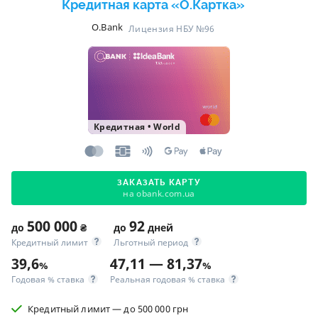
Кредитная карта «O.Картка»
O.Bank
Лицензия НБУ №96
Кредитная
•
World
ЗАКАЗАТЬ КАРТУ
на obank.com.ua
500 000
92
до
₴
до
дней
Кредитный лимит
Льготный период
39,6
47,11 — 81,37
%
%
Годовая % ставка
Реальная годовая % ставка
Кредитный лимит — до 500 000 грн