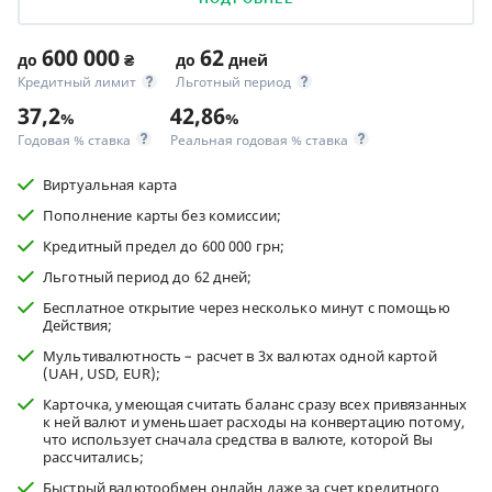
600 000
62
до
₴
до
дней
Кредитный лимит
Льготный период
37,2
42,86
%
%
Годовая % ставка
Реальная годовая % ставка
Виртуальная карта
Пополнение карты без комиссии;
Кредитный предел до 600 000 грн;
Льготный период до 62 дней;
Бесплатное открытие через несколько минут с помощью
Действия;
Мультивалютность – расчет в 3х валютах одной картой
(UAH, USD, EUR);
Карточка, умеющая считать баланс сразу всех привязанных
к ней валют и уменьшает расходы на конвертацию потому,
что использует сначала средства в валюте, которой Вы
рассчитались;
Быстрый валютообмен онлайн даже за счет кредитного