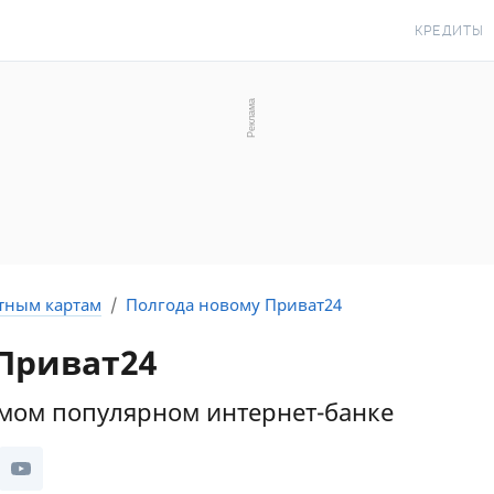
КРЕДИТЫ
КРЕДИТ О
КРЕДИТ Н
КРЕДИТ КР
КРЕДИТ БЕ
С ПЛОХОЙ 
ИСТОРИЕЙ
тным картам
Полгода новому Приват24
КРЕДИТ С 
Приват24
ПЕРИОДОМ
СТАТЬИ ПР
самом популярном интернет-банке
ПОДБОР КР
ИПОТЕКА