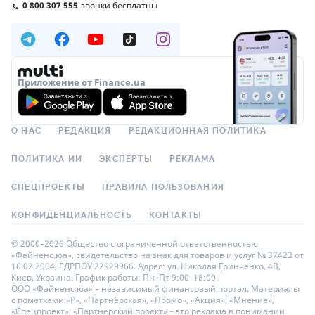
0 800 307 555
звонки бесплатны
Приложение от Finance.ua
О НАС
РЕДАКЦИЯ
РЕДАКЦИОННАЯ ПОЛИТИКА
ПОЛИТИКА ИИ
ЭКСПЕРТЫ
РЕКЛАМА
СПЕЦПРОЕКТЫ
ПРАВИЛА ПОЛЬЗОВАНИЯ
КОНФИДЕНЦИАЛЬНОСТЬ
КОНТАКТЫ
© 2000–2026 Общество с ограниченной ответственностью
«Файненс.юа», свидетельство на знак для товаров и услуг № 37423 от
16.02.2004, ЕДРПОУ 22929966. Адрес: ул. Николая Гринченко, 4В,
Киев, Украина. График работы: Пн–Пт 9:00–18:00.
ООО «Файненс.юа» – независимый финансовый портал. Материалы
с пометками «Р», «Партнёрская», «Промо», «Акция», «Мнение»,
«Спецпроект», «Партнёрский проект» – это реклама в понимании