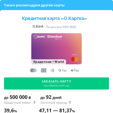
Также рекомендуем другие карты
Кредитная карта «O.Картка»
O.Bank
Лицензия НБУ №96
Кредитная
•
World
ЗАКАЗАТЬ КАРТУ
на obank.com.ua
500 000
92
до
₴
до
дней
Кредитный лимит
Льготный период
39,6
47,11 — 81,37
%
%