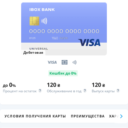
Дебетовая
Кешбэк до 0%
0
120
120
до
%
₴
₴
Процент на остаток
Обслуживание в год
Выпуск карты
УСЛОВИЯ ПОЛУЧЕНИЯ КАРТЫ
ПРЕИМУЩЕСТВА
ХАРАКТЕ