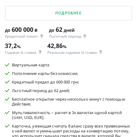
ПОДРОБНЕЕ
600 000
62
до
₴
до
дней
Кредитный лимит
Льготный период
37,2
42,86
%
%
Годовая % ставка
Реальная годовая % ставка
Виртуальная карта
Пополнение карты без комиссии;
Кредитный предел до 600 000 грн;
Льготный период до 62 дней;
Бесплатное открытие через несколько минут с помощью
Действия;
Мультивалютность – расчет в 3х валютах одной картой
(UAH, USD, EUR);
Карточка, умеющая считать баланс сразу всех привязанных
к ней валют и уменьшает расходы на конвертацию потому,
что использует сначала средства в валюте, которой Вы