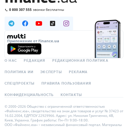
0 800 307 555
звонки бесплатны
Приложение от Finance.ua
О НАС
РЕДАКЦИЯ
РЕДАКЦИОННАЯ ПОЛИТИКА
ПОЛИТИКА ИИ
ЭКСПЕРТЫ
РЕКЛАМА
СПЕЦПРОЕКТЫ
ПРАВИЛА ПОЛЬЗОВАНИЯ
КОНФИДЕНЦИАЛЬНОСТЬ
КОНТАКТЫ
© 2000–2026 Общество с ограниченной ответственностью
«Файненс.юа», свидетельство на знак для товаров и услуг № 37423 от
16.02.2004, ЕДРПОУ 22929966. Адрес: ул. Николая Гринченко, 4В,
Киев, Украина. График работы: Пн–Пт 9:00–18:00.
ООО «Файненс.юа» – независимый финансовый портал. Материалы