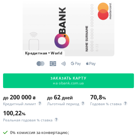
Кредитная
•
World
ЗАКАЗАТЬ КАРТУ
на obank.com.ua
200 000
62
70,8
до
₴
до
дней
%
Кредитный лимит
Льготный период
Годовая % ставка
100,22
%
Реальная годовая % ставка
0% комиссия за конвертацию;